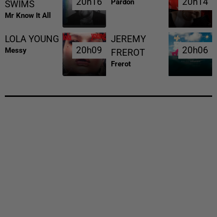
20h16
20h16
20h14
20h14
Pardon
SWIMS
Mr Know It All
LOLA YOUNG
JEREMY
20h09
20h09
20h06
20h06
Messy
FREROT
Frerot