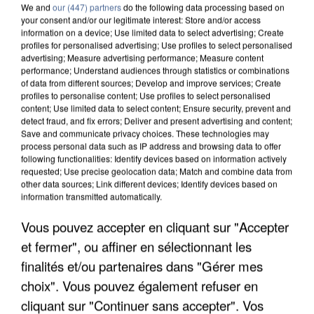
We and
our (447) partners
do the following data processing based on
your consent and/or our legitimate interest: Store and/or access
information on a device; Use limited data to select advertising; Create
profiles for personalised advertising; Use profiles to select personalised
advertising; Measure advertising performance; Measure content
performance; Understand audiences through statistics or combinations
of data from different sources; Develop and improve services; Create
profiles to personalise content; Use profiles to select personalised
content; Use limited data to select content; Ensure security, prevent and
detect fraud, and fix errors; Deliver and present advertising and content;
Save and communicate privacy choices. These technologies may
process personal data such as IP address and browsing data to offer
following functionalities: Identify devices based on information actively
requested; Use precise geolocation data; Match and combine data from
other data sources; Link different devices; Identify devices based on
information transmitted automatically.
APRÈS TOUTES CES CANICULES, LES REFUGES
Vous pouvez accepter en cliquant sur "Accepter
DE FAUNE SAUVAGE SONT...
et fermer", ou affiner en sélectionnant les
finalités et/ou partenaires dans "Gérer mes
choix". Vous pouvez également refuser en
cliquant sur "Continuer sans accepter". Vos