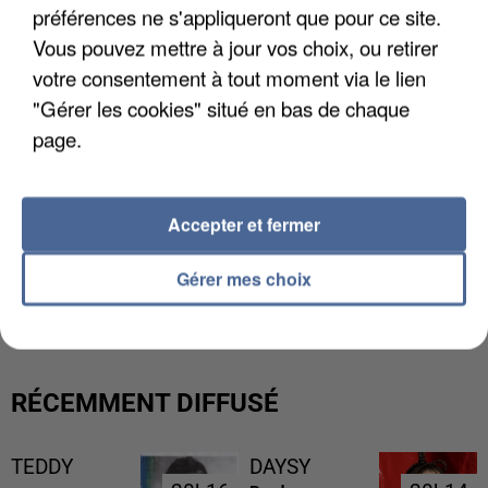
préférences ne s'appliqueront que pour ce site.
Vous pouvez mettre à jour vos choix, ou retirer
votre consentement à tout moment via le lien
"Gérer les cookies" situé en bas de chaque
page.
Accepter et fermer
L’UN DES FONDATEURS SUPPOSÉS DE LA DZ
Gérer mes choix
MAFIA INTERPELLÉ EN ALGÉRIE
RÉCEMMENT DIFFUSÉ
TEDDY
DAYSY