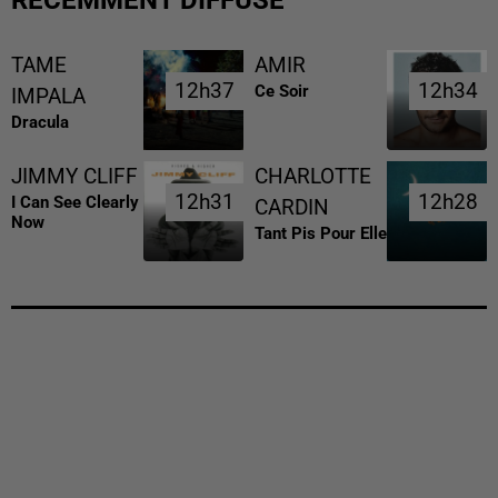
TAME
AMIR
12h37
12h37
12h34
12h34
Ce Soir
IMPALA
Dracula
JIMMY CLIFF
CHARLOTTE
12h31
12h31
12h28
12h28
I Can See Clearly
CARDIN
Now
Tant Pis Pour Elle