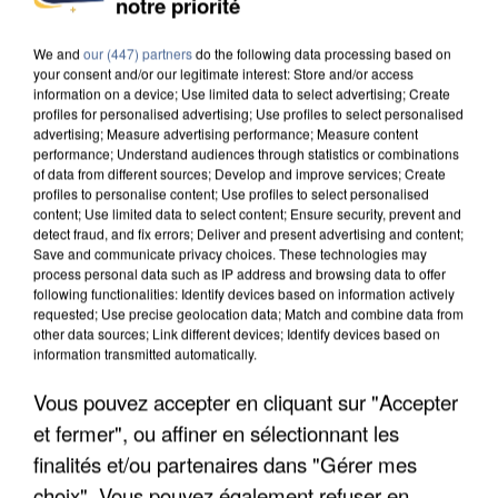
notre priorité
DE SOLIDARITÉ AVEC LES...
We and
our (447) partners
do the following data processing based on
your consent and/or our legitimate interest: Store and/or access
information on a device; Use limited data to select advertising; Create
profiles for personalised advertising; Use profiles to select personalised
advertising; Measure advertising performance; Measure content
performance; Understand audiences through statistics or combinations
of data from different sources; Develop and improve services; Create
profiles to personalise content; Use profiles to select personalised
content; Use limited data to select content; Ensure security, prevent and
detect fraud, and fix errors; Deliver and present advertising and content;
Save and communicate privacy choices. These technologies may
process personal data such as IP address and browsing data to offer
following functionalities: Identify devices based on information actively
requested; Use precise geolocation data; Match and combine data from
other data sources; Link different devices; Identify devices based on
information transmitted automatically.
Vous pouvez accepter en cliquant sur "Accepter
APRÈS TOUTES CES CANICULES, LES REFUGES
et fermer", ou affiner en sélectionnant les
DE FAUNE SAUVAGE SONT...
finalités et/ou partenaires dans "Gérer mes
choix". Vous pouvez également refuser en