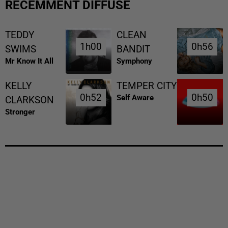
RÉCEMMENT DIFFUSÉ
TEDDY
CLEAN
1h00
1h00
0h56
0h56
SWIMS
BANDIT
Mr Know It All
Symphony
KELLY
TEMPER CITY
0h52
0h52
0h50
0h50
Self Aware
CLARKSON
Stronger