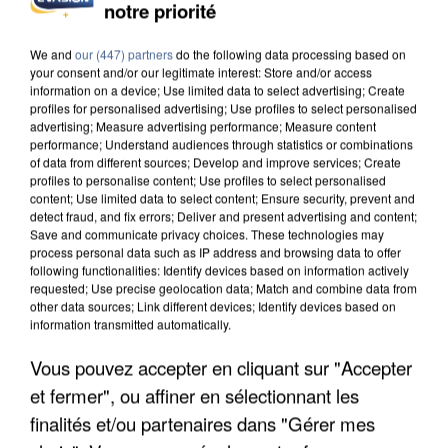
INCENDIES : L’ÎLE-DE-FRANCE LANCE UN ÉLAN
notre priorité
DE SOLIDARITÉ AVEC LES...
We and
our (447) partners
do the following data processing based on
your consent and/or our legitimate interest: Store and/or access
information on a device; Use limited data to select advertising; Create
profiles for personalised advertising; Use profiles to select personalised
advertising; Measure advertising performance; Measure content
performance; Understand audiences through statistics or combinations
of data from different sources; Develop and improve services; Create
profiles to personalise content; Use profiles to select personalised
content; Use limited data to select content; Ensure security, prevent and
detect fraud, and fix errors; Deliver and present advertising and content;
Save and communicate privacy choices. These technologies may
process personal data such as IP address and browsing data to offer
following functionalities: Identify devices based on information actively
requested; Use precise geolocation data; Match and combine data from
other data sources; Link different devices; Identify devices based on
information transmitted automatically.
Vous pouvez accepter en cliquant sur "Accepter
APRÈS TOUTES CES CANICULES, LES REFUGES
et fermer", ou affiner en sélectionnant les
DE FAUNE SAUVAGE SONT...
finalités et/ou partenaires dans "Gérer mes