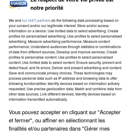
notre priorité
L’UN DES FONDATEURS SUPPOSÉS DE LA DZ
MAFIA INTERPELLÉ EN ALGÉRIE
We and
our (447) partners
do the following data processing based on
your consent and/or our legitimate interest: Store and/or access
information on a device; Use limited data to select advertising; Create
profiles for personalised advertising; Use profiles to select personalised
advertising; Measure advertising performance; Measure content
performance; Understand audiences through statistics or combinations
of data from different sources; Develop and improve services; Create
profiles to personalise content; Use profiles to select personalised
content; Use limited data to select content; Ensure security, prevent and
detect fraud, and fix errors; Deliver and present advertising and content;
Save and communicate privacy choices. These technologies may
process personal data such as IP address and browsing data to offer
following functionalities: Identify devices based on information actively
requested; Use precise geolocation data; Match and combine data from
other data sources; Link different devices; Identify devices based on
information transmitted automatically.
Vous pouvez accepter en cliquant sur "Accepter
et fermer", ou affiner en sélectionnant les
UN SECOND CADRE DE LA DZ MAFIA
finalités et/ou partenaires dans "Gérer mes
INTERPELLÉ EN ALGÉRIE