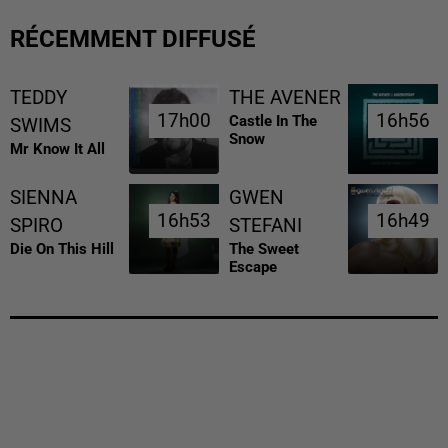
RÉCEMMENT DIFFUSÉ
TEDDY
THE AVENER
17h00
17h00
16h56
16h56
Castle In The
SWIMS
Snow
Mr Know It All
SIENNA
GWEN
16h53
16h53
16h49
16h49
SPIRO
STEFANI
Die On This Hill
The Sweet
Escape