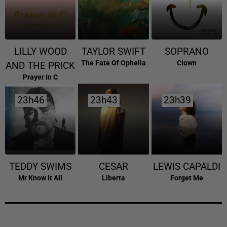
LILLY WOOD
TAYLOR SWIFT
SOPRANO
The Fate Of Ophelia
Clown
AND THE PRICK
Prayer In C
23h46
23h46
23h43
23h43
23h39
23h39
TEDDY SWIMS
CESAR
LEWIS CAPALDI
Mr Know It All
Liberta
Forget Me