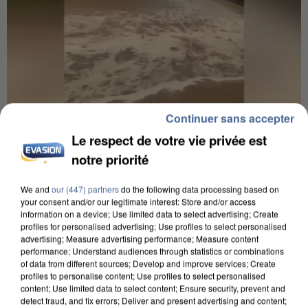
Continuer sans accepter
Le respect de votre vie privée est
7h56
notre priorité
Une touriste de l’Oise emportée par une coulée de
boue en Haute-Savoie
We and
our (447) partners
do the following data processing based on
Son corps a été retrouvé à cinq kilomètres de là.
your consent and/or our legitimate interest: Store and/or access
information on a device; Use limited data to select advertising; Create
profiles for personalised advertising; Use profiles to select personalised
advertising; Measure advertising performance; Measure content
performance; Understand audiences through statistics or combinations
of data from different sources; Develop and improve services; Create
profiles to personalise content; Use profiles to select personalised
content; Use limited data to select content; Ensure security, prevent and
detect fraud, and fix errors; Deliver and present advertising and content;