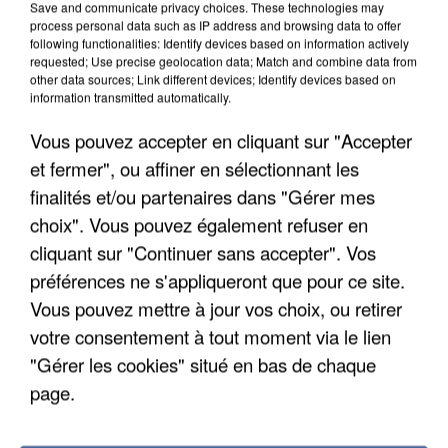
Save and communicate privacy choices. These technologies may
process personal data such as IP address and browsing data to offer
following functionalities: Identify devices based on information actively
requested; Use precise geolocation data; Match and combine data from
other data sources; Link different devices; Identify devices based on
information transmitted automatically.
Vous pouvez accepter en cliquant sur "Accepter
et fermer", ou affiner en sélectionnant les
finalités et/ou partenaires dans "Gérer mes
5 août 2026
choix". Vous pouvez également refuser en
L’un des fondateurs supposés de la DZ Mafia
interpellé en Algérie
cliquant sur "Continuer sans accepter". Vos
Il est soupçonné d'y avoir mené ses opérations en
préférences ne s'appliqueront que pour ce site.
France.
Vous pouvez mettre à jour vos choix, ou retirer
votre consentement à tout moment via le lien
"Gérer les cookies" situé en bas de chaque
page.