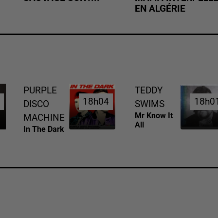
EN ALGÉRIE
PURPLE
TEDDY
6
6
18h04
18h04
18h0
18h0
DISCO
SWIMS
Mr Know It
MACHINE
All
In The Dark