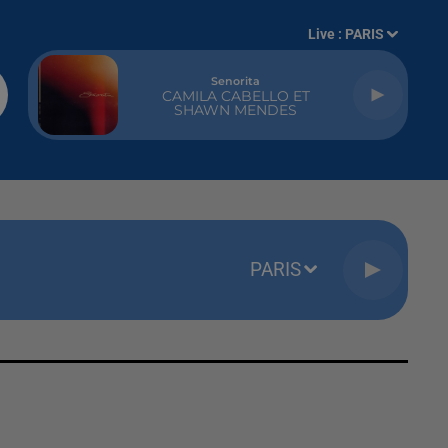
Live :
PARIS
Senorita
CAMILA CABELLO ET
SHAWN MENDES
PARIS