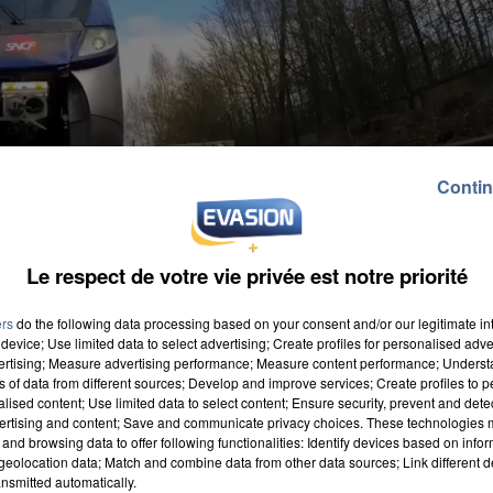
Contin
Le respect de votre vie privée est notre priorité
ers
do the following data processing based on your consent and/or our legitimate int
device; Use limited data to select advertising; Create profiles for personalised adver
vertising; Measure advertising performance; Measure content performance; Unders
ns of data from different sources; Develop and improve services; Create profiles to 
alised content; Use limited data to select content; Ensure security, prevent and detect
ertising and content; Save and communicate privacy choices. These technologies
and browsing data to offer following functionalities: Identify devices based on infor
e le train. Avec les restrictions de déplacement dans l
eolocation data; Match and combine data from other data sources; Link different de
e ses trains dès aujourd'hui. La compagnie ferroviai
nsmitted automatically.