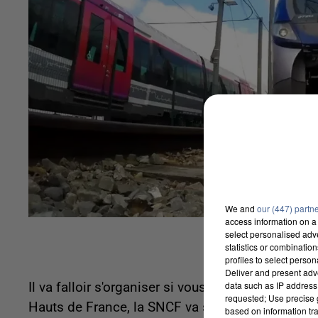
We and
our (447) partn
access information on a 
select personalised ad
statistics or combinatio
profiles to select person
Deliver and present adv
data such as IP address 
Il va falloir s'organiser si vous souhaitez prendr
requested; Use precise g
Hauts de France, la SNCF va supprimer un tiers d
based on information tra