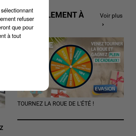
es
 sélectionnant
ACTUELLEMENT À
Voir plus
lement refuser
GAGNER
eront que pour
nt à tout
TOURNEZ LA ROUE DE L'ÉTÉ !
Z
É