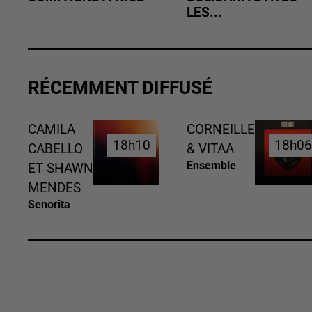
LES...
RÉCEMMENT DIFFUSÉ
CAMILA
CORNEILLE
18h10
18h10
18h0
18h0
CABELLO
& VITAA
Ensemble
ET SHAWN
MENDES
Senorita