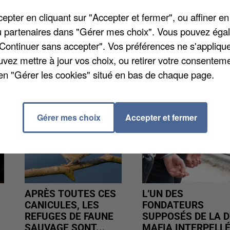
 entre Paris et les différentes villes de la région. L
pter en cliquant sur "Accepter et fermer", ou affiner en
ns frais, sauf pour les TER. Retrouvez plus
/ou partenaires dans "Gérer mes choix". Vous pouvez éga
"Continuer sans accepter". Vos préférences ne s'appliqu
uvez mettre à jour vos choix, ou retirer votre consenteme
en "Gérer les cookies" situé en bas de chaque page.
Gérer mes choix
Accepter et fermer
APRÈS TOUTES CES
L’UN DES
CANICULES, LES
FONDATEURS
REFUGES DE FAUNE
SUPPOSÉS DE LA D
SAUVAGE SONT...
MAFIA INTERPELL