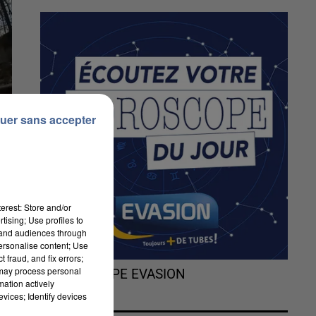
uer sans accepter
erest: Store and/or
tising; Use profiles to
tand audiences through
personalise content; Use
 fraud, and fix errors;
 may process personal
L'HOROSCOPE EVASION
mation actively
es
vices; Identify devices
re