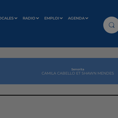
OCALES
RADIO
EMPLOI
AGENDA
Senorita
CAMILA CABELLO ET SHAWN MENDES