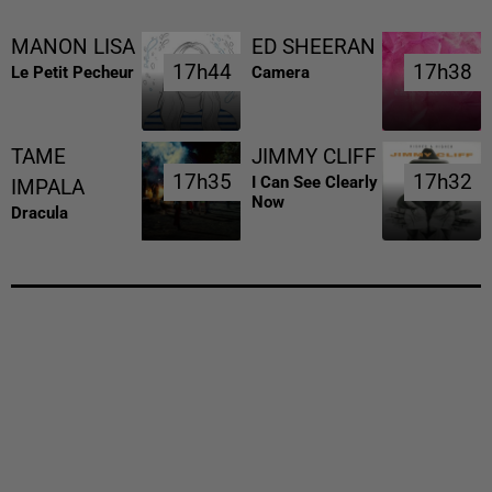
MANON LISA
ED SHEERAN
17h44
17h44
17h38
17h38
Le Petit Pecheur
Camera
TAME
JIMMY CLIFF
17h35
17h35
17h32
17h32
I Can See Clearly
IMPALA
Now
Dracula