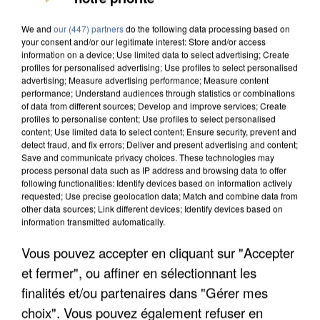
INTERPELLÉ EN ALGÉRIE
We and
our (447) partners
do the following data processing based on
your consent and/or our legitimate interest: Store and/or access
information on a device; Use limited data to select advertising; Create
profiles for personalised advertising; Use profiles to select personalised
advertising; Measure advertising performance; Measure content
performance; Understand audiences through statistics or combinations
of data from different sources; Develop and improve services; Create
profiles to personalise content; Use profiles to select personalised
content; Use limited data to select content; Ensure security, prevent and
detect fraud, and fix errors; Deliver and present advertising and content;
Save and communicate privacy choices. These technologies may
process personal data such as IP address and browsing data to offer
following functionalities: Identify devices based on information actively
requested; Use precise geolocation data; Match and combine data from
other data sources; Link different devices; Identify devices based on
information transmitted automatically.
Vous pouvez accepter en cliquant sur "Accepter
UNE TOURISTE DE L’OISE EMPORTÉE PAR UNE
et fermer", ou affiner en sélectionnant les
COULÉE DE BOUE EN HAUTE-SAVOIE
finalités et/ou partenaires dans "Gérer mes
choix". Vous pouvez également refuser en