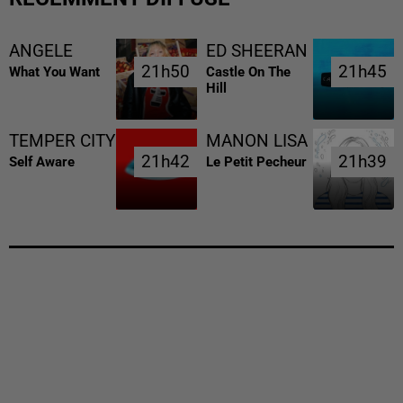
ANGELE
ED SHEERAN
21h50
21h50
21h45
21h45
What You Want
Castle On The
Hill
TEMPER CITY
MANON LISA
21h42
21h42
21h39
21h39
Self Aware
Le Petit Pecheur