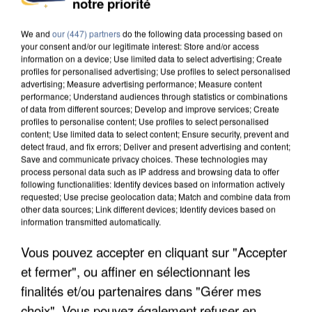
notre priorité
UNE TOURISTE DE L’OISE EMPORTÉE PAR UNE
COULÉE DE BOUE EN HAUTE-SAVOIE
We and
our (447) partners
do the following data processing based on
your consent and/or our legitimate interest: Store and/or access
information on a device; Use limited data to select advertising; Create
profiles for personalised advertising; Use profiles to select personalised
advertising; Measure advertising performance; Measure content
performance; Understand audiences through statistics or combinations
of data from different sources; Develop and improve services; Create
profiles to personalise content; Use profiles to select personalised
content; Use limited data to select content; Ensure security, prevent and
detect fraud, and fix errors; Deliver and present advertising and content;
Save and communicate privacy choices. These technologies may
process personal data such as IP address and browsing data to offer
following functionalities: Identify devices based on information actively
requested; Use precise geolocation data; Match and combine data from
other data sources; Link different devices; Identify devices based on
information transmitted automatically.
Vous pouvez accepter en cliquant sur "Accepter
et fermer", ou affiner en sélectionnant les
LES DONNÉES DE 300 000 CLIENTS DÉROBÉES À
finalités et/ou partenaires dans "Gérer mes
INTERMARCHÉ APRÈS UNE...
choix". Vous pouvez également refuser en