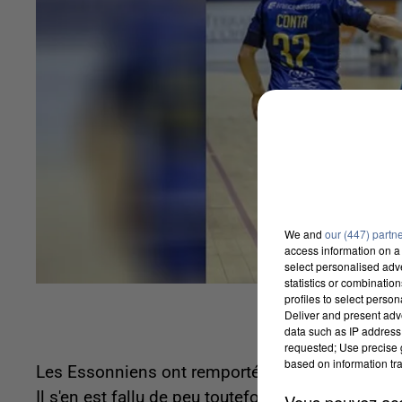
We and
our (447) partn
access information on a 
select personalised ad
statistics or combinatio
profiles to select person
Deliver and present adv
data such as IP address 
requested; Use precise g
based on information tra
Les Essonniens ont remporté hier soir le premi
Il s'en est fallu de peu toutefois puisque Massy