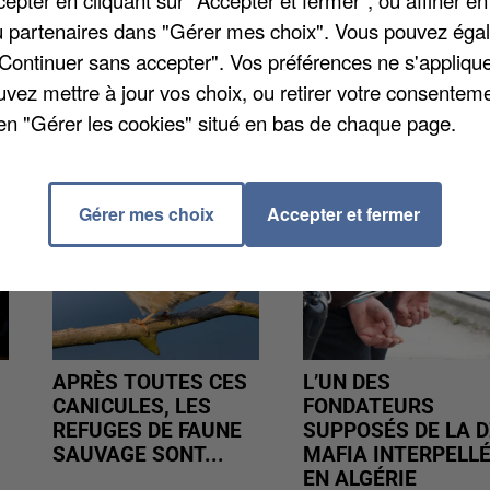
pter en cliquant sur "Accepter et fermer", ou affiner en
ire, Massy rejoindra Chartres et Créteil en finales de 
/ou partenaires dans "Gérer mes choix". Vous pouvez éga
"Continuer sans accepter". Vos préférences ne s'appliqu
uvez mettre à jour vos choix, ou retirer votre consenteme
en "Gérer les cookies" situé en bas de chaque page.
Gérer mes choix
Accepter et fermer
APRÈS TOUTES CES
L’UN DES
CANICULES, LES
FONDATEURS
REFUGES DE FAUNE
SUPPOSÉS DE LA D
SAUVAGE SONT...
MAFIA INTERPELL
EN ALGÉRIE