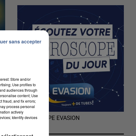
uer sans accepter
erest: Store and/or
tising; Use profiles to
tand audiences through
personalise content; Use
 fraud, and fix errors;
 may process personal
mation actively
vices; Identify devices
L'HOROSCOPE EVASION
y.
11