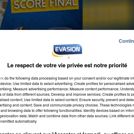
Contin
Le respect de votre vie privée est notre priorité
ers
do the following data processing based on your consent and/or our legitimate int
device; Use limited data to select advertising; Create profiles for personalised adver
vertising; Measure advertising performance; Measure content performance; Unders
ns of data from different sources; Develop and improve services; Create profiles to 
alised content; Use limited data to select content; Ensure security, prevent and detect
ertising and content; Save and communicate privacy choices. These technologies
and browsing data to offer following functionalities: Identify devices based on infor
eolocation data; Match and combine data from other data sources; Link different de
nsmitted automatically.
er des deux matches de barrage qui l'opposent à Nanc
 s'impose 20 à 19. Le match retour se jouera samedi 