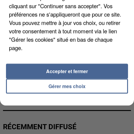
cliquant sur "Continuer sans accepter". Vos
préférences ne s'appliqueront que pour ce site.
Vous pouvez mettre à jour vos choix, ou retirer
votre consentement à tout moment via le lien
"Gérer les cookies" situé en bas de chaque
page.
Accepter et fermer
Gérer mes choix
LES DONNÉES DE 300 000 CLIENTS DÉROBÉES À
INTERMARCHÉ APRÈS UNE...
RÉCEMMENT DIFFUSÉ