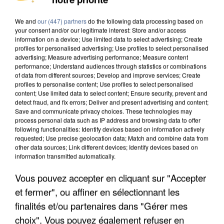
We and
our (447) partners
do the following data processing based on
your consent and/or our legitimate interest: Store and/or access
information on a device; Use limited data to select advertising; Create
profiles for personalised advertising; Use profiles to select personalised
advertising; Measure advertising performance; Measure content
performance; Understand audiences through statistics or combinations
of data from different sources; Develop and improve services; Create
profiles to personalise content; Use profiles to select personalised
content; Use limited data to select content; Ensure security, prevent and
detect fraud, and fix errors; Deliver and present advertising and content;
Save and communicate privacy choices. These technologies may
process personal data such as IP address and browsing data to offer
following functionalities: Identify devices based on information actively
requested; Use precise geolocation data; Match and combine data from
other data sources; Link different devices; Identify devices based on
information transmitted automatically.
Vous pouvez accepter en cliquant sur "Accepter
UNE TOURISTE DE L’OISE EMPORTÉE PAR UNE
COULÉE DE BOUE EN HAUTE-SAVOIE
et fermer", ou affiner en sélectionnant les
finalités et/ou partenaires dans "Gérer mes
choix". Vous pouvez également refuser en