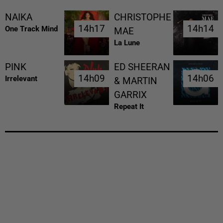
NAIKA
CHRISTOPHE
14h17
14h17
14h14
14h14
One Track Mind
MAE
La Lune
PINK
ED SHEERAN
14h09
14h09
14h06
14h06
Irrelevant
& MARTIN
GARRIX
Repeat It