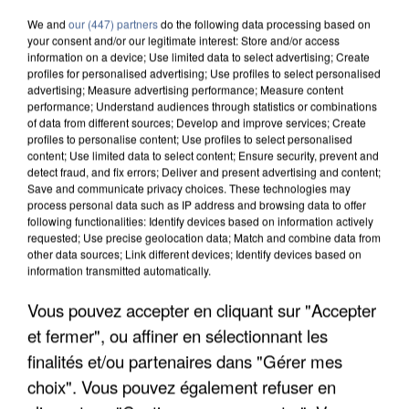
We and
our (447) partners
do the following data processing based on
your consent and/or our legitimate interest: Store and/or access
information on a device; Use limited data to select advertising; Create
profiles for personalised advertising; Use profiles to select personalised
advertising; Measure advertising performance; Measure content
performance; Understand audiences through statistics or combinations
of data from different sources; Develop and improve services; Create
profiles to personalise content; Use profiles to select personalised
content; Use limited data to select content; Ensure security, prevent and
detect fraud, and fix errors; Deliver and present advertising and content;
Save and communicate privacy choices. These technologies may
process personal data such as IP address and browsing data to offer
following functionalities: Identify devices based on information actively
requested; Use precise geolocation data; Match and combine data from
other data sources; Link different devices; Identify devices based on
information transmitted automatically.
APRÈS TOUTES CES CANICULES, LES REFUGES
Vous pouvez accepter en cliquant sur "Accepter
DE FAUNE SAUVAGE SONT...
et fermer", ou affiner en sélectionnant les
finalités et/ou partenaires dans "Gérer mes
choix". Vous pouvez également refuser en