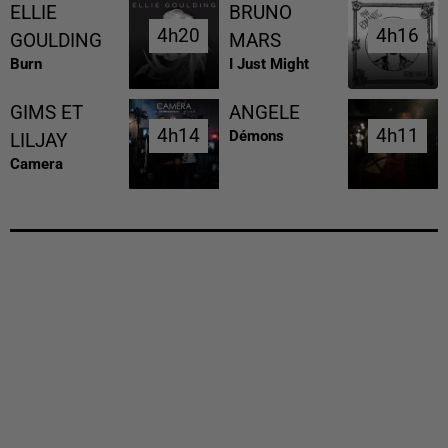
ELLIE
BRUNO
4h20
4h20
4h16
4h16
GOULDING
MARS
Burn
I Just Might
GIMS ET
ANGELE
4h14
4h14
4h11
4h11
Démons
LILJAY
Camera