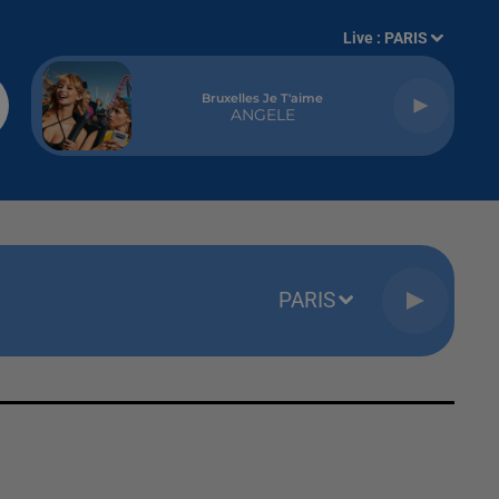
Live :
PARIS
Bruxelles Je T'aime
ANGELE
PARIS