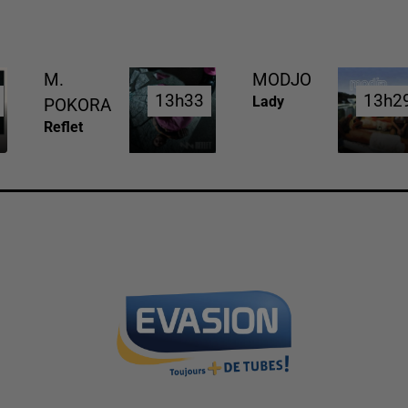
M.
MODJO
13h33
13h33
13h2
13h2
Lady
POKORA
Reflet