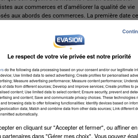
ouristes aux commerces et d'améliorer la qualité de vie
posés aux abords des commerces. La première date c
 d'accompagner la transition du centre-ville en zone
Contin
Le respect de votre vie privée est notre priorité
ers
do the following data processing based on your consent and/or our legitimate int
device; Use limited data to select advertising; Create profiles for personalised adver
vertising; Measure advertising performance; Measure content performance; Unders
ns of data from different sources; Develop and improve services; Create profiles to 
alised content; Use limited data to select content; Ensure security, prevent and detect
ertising and content; Save and communicate privacy choices. These technologies
and browsing data to offer following functionalities: Identify devices based on infor
eolocation data; Match and combine data from other data sources; Link different de
nsmitted automatically.
pter en cliquant sur "Accepter et fermer", ou affiner en
/ou partenaires dans "Gérer mes choix". Vous pouvez éga