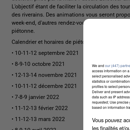
L'objectif étant de faciliter la circulation des t
des riverains. Des animations vous seront pro
week-end, d'autres rendez-vous ont été prit afin
piétonne.
Calendrier et horaires de piétonnisation :
• 10-11-12 septembre 2021
• 8-9-10 octobre 2021
We and
our (447) partn
access information on a 
• 12-13-14 novembre 2021
select personalised ad
statistics or combinatio
• 10-11-12 décembre 2021
profiles to select person
Deliver and present adv
• 7-8-9 janvier 2022
data such as IP address 
requested; Use precise g
based on information tra
• 11-12-13 février 2022
• 11-12-13 mars 2022
Vous pouvez acce
les finalités et