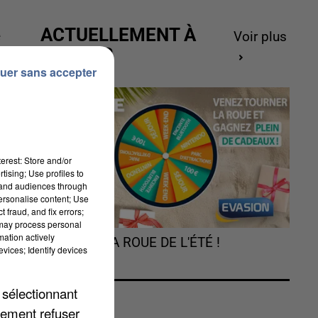
ACTUELLEMENT À
e
Voir plus
GAGNER
uer sans accepter
erest: Store and/or
tising; Use profiles to
tand audiences through
personalise content; Use
 fraud, and fix errors;
 may process personal
mation actively
TOURNEZ LA ROUE DE L'ÉTÉ !
vices; Identify devices
 sélectionnant
lement refuser