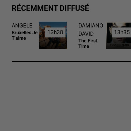
RÉCEMMENT DIFFUSÉ
ANGELE
DAMIANO
13h38
13h38
13h35
13h35
Bruxelles Je
DAVID
T'aime
The First
Time