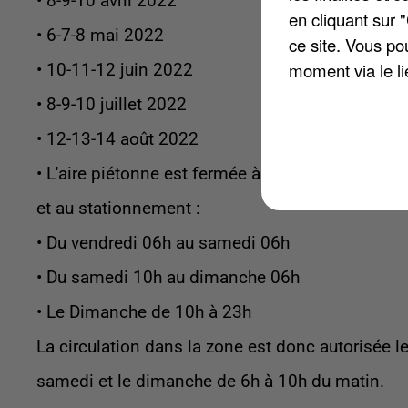
• 8-9-10 avril 2022
en cliquant sur 
• 6-7-8 mai 2022
ce site. Vous po
moment via le li
• 10-11-12 juin 2022
• 8-9-10 juillet 2022
• 12-13-14 août 2022
• L'aire piétonne est fermée à la circulation
et au stationnement :
• Du vendredi 06h au samedi 06h
• Du samedi 10h au dimanche 06h
• Le Dimanche de 10h à 23h
La circulation dans la zone est donc autorisée l
samedi et le dimanche de 6h à 10h du matin.