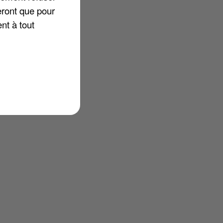
eront que pour
nt à tout