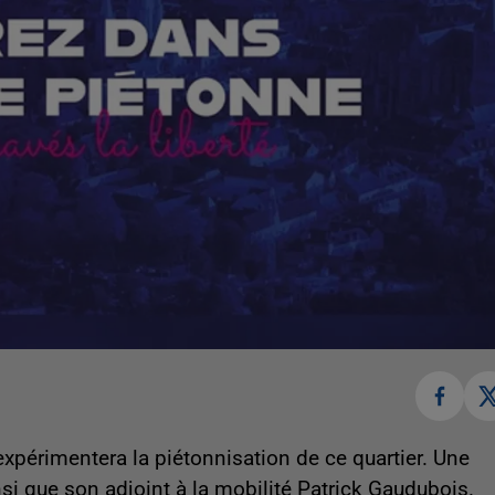
érimentera la piétonnisation de ce quartier. Une
nsi que son adjoint à la mobilité Patrick Gaudubois.