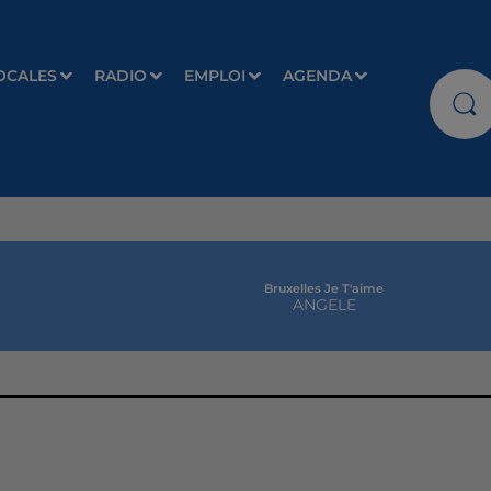
OCALES
RADIO
EMPLOI
AGENDA
Bruxelles Je T'aime
ANGELE