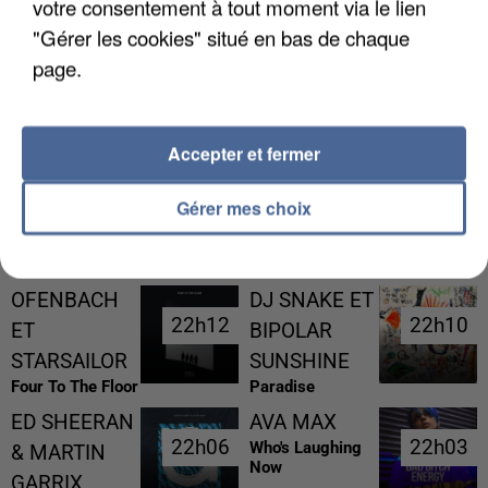
votre consentement à tout moment via le lien
"Gérer les cookies" situé en bas de chaque
page.
UNE TOURISTE DE L’OISE EMPORTÉE PAR UNE
COULÉE DE BOUE EN HAUTE-SAVOIE
Accepter et fermer
Gérer mes choix
RÉCEMMENT DIFFUSÉ
OFENBACH
DJ SNAKE ET
22h12
22h12
22h10
22h10
ET
BIPOLAR
STARSAILOR
SUNSHINE
Four To The Floor
Paradise
ED SHEERAN
AVA MAX
22h06
22h06
22h03
22h03
Who's Laughing
& MARTIN
Now
GARRIX