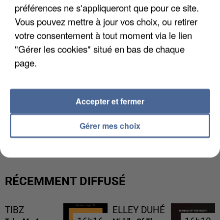
préférences ne s'appliqueront que pour ce site.
Vous pouvez mettre à jour vos choix, ou retirer
votre consentement à tout moment via le lien
"Gérer les cookies" situé en bas de chaque
page.
Accepter et fermer
UNE TOURISTE DE L’OISE EMPORTÉE PAR UNE
Gérer mes choix
COULÉE DE BOUE EN HAUTE-SAVOIE
RÉCEMMENT DIFFUSÉ
TIBZ
ELLEY DUHÉ