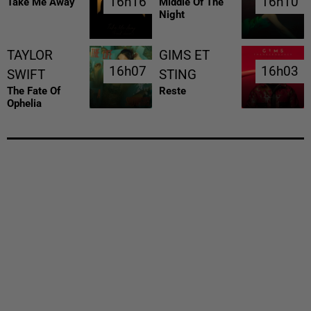
16h16
16h16
16h10
16h10
Take Me Away
Middle Of The
Night
TAYLOR
GIMS ET
16h07
16h07
16h03
16h03
SWIFT
STING
The Fate Of
Reste
Ophelia