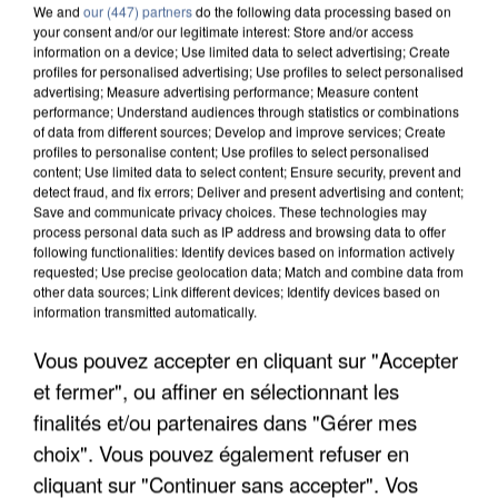
We and
our (447) partners
do the following data processing based on
your consent and/or our legitimate interest: Store and/or access
information on a device; Use limited data to select advertising; Create
profiles for personalised advertising; Use profiles to select personalised
advertising; Measure advertising performance; Measure content
performance; Understand audiences through statistics or combinations
of data from different sources; Develop and improve services; Create
profiles to personalise content; Use profiles to select personalised
content; Use limited data to select content; Ensure security, prevent and
detect fraud, and fix errors; Deliver and present advertising and content;
Save and communicate privacy choices. These technologies may
process personal data such as IP address and browsing data to offer
following functionalities: Identify devices based on information actively
requested; Use precise geolocation data; Match and combine data from
other data sources; Link different devices; Identify devices based on
information transmitted automatically.
UN SECOND CADRE DE LA DZ MAFIA
Vous pouvez accepter en cliquant sur "Accepter
INTERPELLÉ EN ALGÉRIE
et fermer", ou affiner en sélectionnant les
finalités et/ou partenaires dans "Gérer mes
choix". Vous pouvez également refuser en
cliquant sur "Continuer sans accepter". Vos