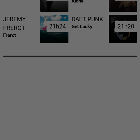
Alone
JEREMY
DAFT PUNK
21h24
21h24
21h20
21h20
Get Lucky
FREROT
Frerot