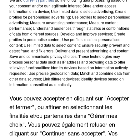
your consent and/or our legitimate interest: Store and/or access
information on a device; Use limited data to select advertising; Create
profiles for personalised advertising; Use profiles to select personalised
advertising; Measure advertising performance; Measure content
performance; Understand audiences through statistics or combinations
of data from different sources; Develop and improve services; Create
profiles to personalise content; Use profiles to select personalised
content; Use limited data to select content; Ensure security, prevent and
detect fraud, and fix errors; Deliver and present advertising and content;
Save and communicate privacy choices. These technologies may
process personal data such as IP address and browsing data to offer
following functionalities: Identify devices based on information actively
requested; Use precise geolocation data; Match and combine data from
other data sources; Link different devices; Identify devices based on
information transmitted automatically.
UN SECOND CADRE DE LA DZ MAFIA
INTERPELLÉ EN ALGÉRIE
Vous pouvez accepter en cliquant sur "Accepter
et fermer", ou affiner en sélectionnant les
finalités et/ou partenaires dans "Gérer mes
choix". Vous pouvez également refuser en
cliquant sur "Continuer sans accepter". Vos