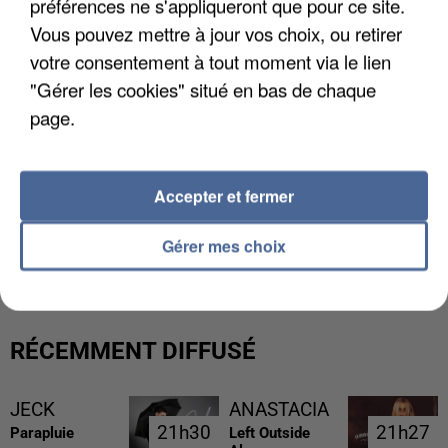
préférences ne s'appliqueront que pour ce site.
Vous pouvez mettre à jour vos choix, ou retirer
votre consentement à tout moment via le lien
"Gérer les cookies" situé en bas de chaque
page.
Accepter et fermer
UNE TOURISTE DE L’OISE EMPORTÉE PAR UNE
COULÉE DE BOUE EN HAUTE-SAVOIE
Gérer mes choix
RÉCEMMENT DIFFUSÉ
JECK
ANASTACIA
21h30
21h30
21h27
21h27
Parapluie
Left Outside