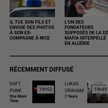
IL TUE SON FILS ET
L’UN DES
ENVOIE DES PHOTOS
FONDATEURS
À SON EX-
SUPPOSÉS DE LA D
COMPAGNE À NICE
MAFIA INTERPELLÉ
EN ALGÉRIE
RÉCEMMENT DIFFUSÉ
DAFT
LUKAS
19h53
19h53
19h49
19h49
PUNK
GRAHAM
One More
7 Years
Time