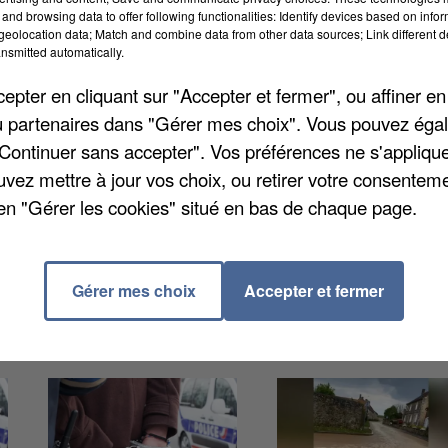
and browsing data to offer following functionalities: Identify devices based on infor
eolocation data; Match and combine data from other data sources; Link different de
nsmitted automatically.
pter en cliquant sur "Accepter et fermer", ou affiner en
/ou partenaires dans "Gérer mes choix". Vous pouvez éga
mme et son frère dans l'attente de leur procès à
"Continuer sans accepter". Vos préférences ne s'appliqu
 d'avoir volé pour 100.000 euros d'ordinateurs dans
uvez mettre à jour vos choix, ou retirer votre consenteme
 vue en début de semaine, ils ont avoué. Le salarié 
en "Gérer les cookies" situé en bas de chaque page.
is médicaux de son fils.
Gérer mes choix
Accepter et fermer