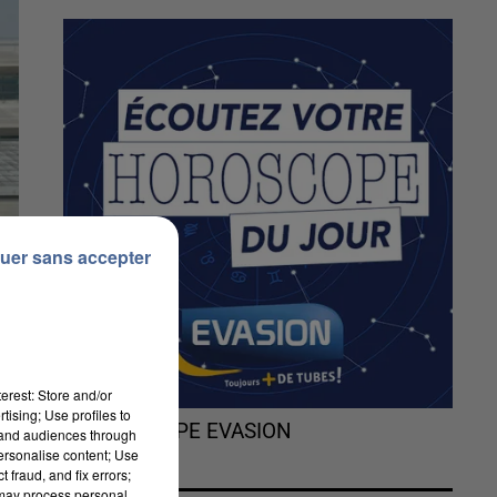
uer sans accepter
erest: Store and/or
tising; Use profiles to
L'HOROSCOPE EVASION
tand audiences through
personalise content; Use
 fraud, and fix errors;
 may process personal