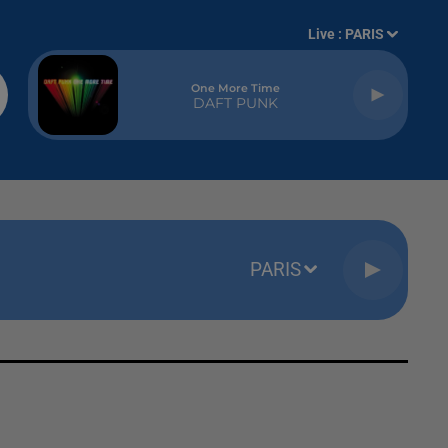
Live :
PARIS
One More Time
DAFT PUNK
PARIS