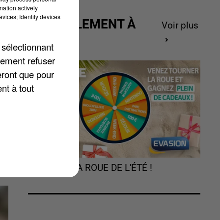
mation actively
vices; Identify devices
ACTUELLEMENT À
Voir plus
GAGNER
 sélectionnant
lement refuser
eront que pour
nt à tout
de
TOURNEZ LA ROUE DE L'ÉTÉ !