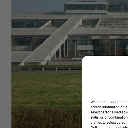
We and
our (447) partn
access information on a 
select personalised ad
statistics or combinatio
profiles to select person
Deliver and present adv