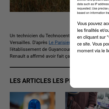
data such as IP address 
requested; Use precise g
based on information tra
Vous pouvez acce
les finalités et
Un technicien du Technocentre de Renault, sa fe
en cliquant sur 
Versailles. D'après
Le Parisien
, ils sont accusés
ce site. Vous po
l'établissement de Guyancourt. Placés en garde à
moment via le li
Renault a affirmé avoir fait ça pour payer les fra
LES ARTICLES LES PLUS VUS