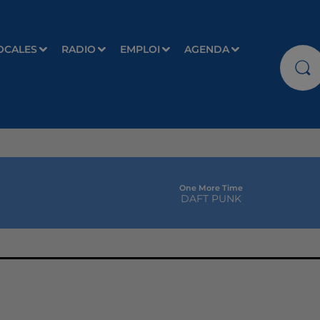
OCALES
RADIO
EMPLOI
AGENDA
One More Time
DAFT PUNK