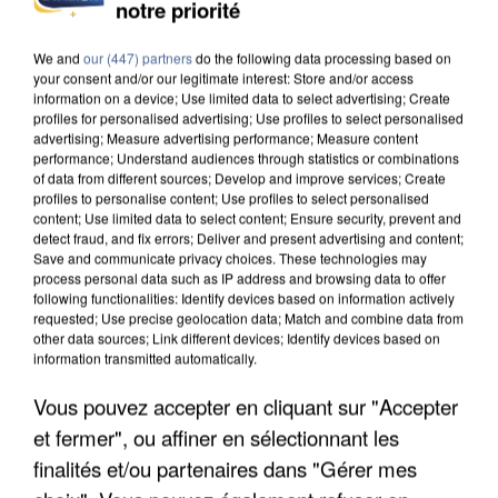
INCENDIES : L’ÎLE-DE-FRANCE LANCE UN ÉLAN
notre priorité
DE SOLIDARITÉ AVEC LES...
We and
our (447) partners
do the following data processing based on
your consent and/or our legitimate interest: Store and/or access
information on a device; Use limited data to select advertising; Create
profiles for personalised advertising; Use profiles to select personalised
advertising; Measure advertising performance; Measure content
performance; Understand audiences through statistics or combinations
of data from different sources; Develop and improve services; Create
profiles to personalise content; Use profiles to select personalised
content; Use limited data to select content; Ensure security, prevent and
detect fraud, and fix errors; Deliver and present advertising and content;
Save and communicate privacy choices. These technologies may
process personal data such as IP address and browsing data to offer
following functionalities: Identify devices based on information actively
requested; Use precise geolocation data; Match and combine data from
other data sources; Link different devices; Identify devices based on
information transmitted automatically.
Vous pouvez accepter en cliquant sur "Accepter
APRÈS TOUTES CES CANICULES, LES REFUGES
et fermer", ou affiner en sélectionnant les
DE FAUNE SAUVAGE SONT...
finalités et/ou partenaires dans "Gérer mes