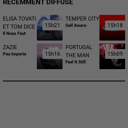
RÉCEMMENT DIFFUSÉ
ELISA TOVATI
TEMPER CITY
15h21
15h21
15h18
15h18
Self Aware
ET TOM DICE
Il Nous Faut
ZAZIE
PORTUGAL
15h16
15h16
15h09
15h09
Peu Importe
THE MAN
Feel It Still