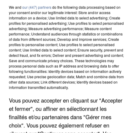
We and
our (447) partners
do the following data processing based on
your consent and/or our legitimate interest: Store and/or access
information on a device; Use limited data to select advertising; Create
profiles for personalised advertising; Use profiles to select personalised
advertising; Measure advertising performance; Measure content
performance; Understand audiences through statistics or combinations
of data from different sources; Develop and improve services; Create
profiles to personalise content; Use profiles to select personalised
content; Use limited data to select content; Ensure security, prevent and
detect fraud, and fix errors; Deliver and present advertising and content;
Save and communicate privacy choices. These technologies may
process personal data such as IP address and browsing data to offer
following functionalities: Identify devices based on information actively
requested; Use precise geolocation data; Match and combine data from
other data sources; Link different devices; Identify devices based on
information transmitted automatically.
UN SECOND CADRE DE LA DZ MAFIA
Vous pouvez accepter en cliquant sur "Accepter
INTERPELLÉ EN ALGÉRIE
et fermer", ou affiner en sélectionnant les
finalités et/ou partenaires dans "Gérer mes
choix". Vous pouvez également refuser en