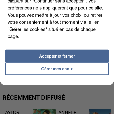
cliquant sur "Continuer sans accepter". Vos
préférences ne s'appliqueront que pour ce site.
Vous pouvez mettre à jour vos choix, ou retirer
votre consentement à tout moment via le lien
"Gérer les cookies" situé en bas de chaque
page.
Accepter et fermer
UNE TOURISTE DE L’OISE EMPORTÉE PAR UNE
Gérer mes choix
COULÉE DE BOUE EN HAUTE-SAVOIE
RÉCEMMENT DIFFUSÉ
TAYLOR
ANGELE