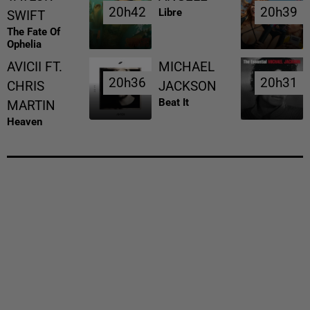
20h42
20h42
20h39
20h39
Libre
SWIFT
The Fate Of
Ophelia
AVICII FT.
MICHAEL
20h36
20h36
20h31
20h31
CHRIS
JACKSON
Beat It
MARTIN
Heaven