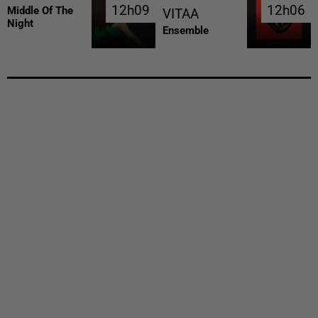
12h09
12h09
12h06
12h06
Middle Of The
VITAA
Night
Ensemble