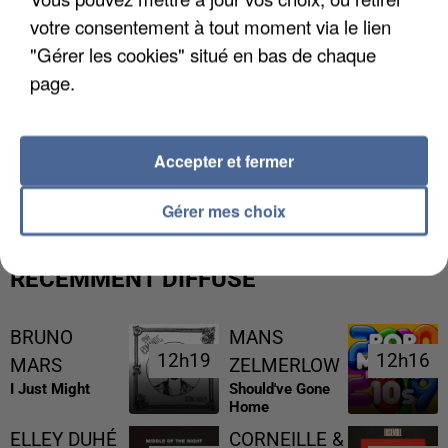
votre consentement à tout moment via le lien
"Gérer les cookies" situé en bas de chaque
page.
L’UN DES FONDATEURS SUPPOSÉS DE LA DZ
Accepter et fermer
MAFIA INTERPELLÉ EN ALGÉRIE
Gérer mes choix
RÉCEMMENT DIFFUSÉ
BRUNO
MANS
12h19
12h19
12h16
12h16
MARS
ZELMERLOW
I Just Might
Should've Gone
Home
ELLEY DUHÉ
CORNEILLE &