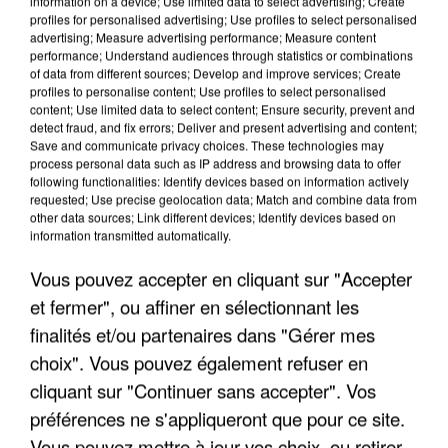
information on a device; Use limited data to select advertising; Create
profiles for personalised advertising; Use profiles to select personalised
advertising; Measure advertising performance; Measure content
performance; Understand audiences through statistics or combinations
of data from different sources; Develop and improve services; Create
profiles to personalise content; Use profiles to select personalised
content; Use limited data to select content; Ensure security, prevent and
detect fraud, and fix errors; Deliver and present advertising and content;
Save and communicate privacy choices. These technologies may
process personal data such as IP address and browsing data to offer
following functionalities: Identify devices based on information actively
requested; Use precise geolocation data; Match and combine data from
APRÈS TOUTES CES CANICULES, LES REFUGES
other data sources; Link different devices; Identify devices based on
DE FAUNE SAUVAGE SONT...
information transmitted automatically.
Vous pouvez accepter en cliquant sur "Accepter
et fermer", ou affiner en sélectionnant les
finalités et/ou partenaires dans "Gérer mes
choix". Vous pouvez également refuser en
cliquant sur "Continuer sans accepter". Vos
préférences ne s'appliqueront que pour ce site.
Vous pouvez mettre à jour vos choix, ou retirer