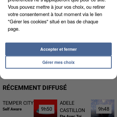
Vous pouvez mettre à jour vos choix, ou retirer
votre consentement à tout moment via le lien
"Gérer les cookies" situé en bas de chaque
page.
Accepter et fermer
UN SECOND CADRE DE LA DZ MAFIA
INTERPELLÉ EN ALGÉRIE
Gérer mes choix
RÉCEMMENT DIFFUSÉ
TEMPER CITY
ADELE
9h50
9h50
9h48
9h48
Self Aware
CASTILLON
Ete Avec Toi