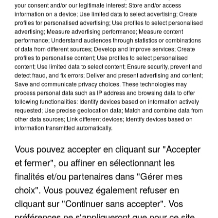
your consent and/or our legitimate interest: Store and/or access
information on a device; Use limited data to select advertising; Create
profiles for personalised advertising; Use profiles to select personalised
advertising; Measure advertising performance; Measure content
performance; Understand audiences through statistics or combinations
of data from different sources; Develop and improve services; Create
profiles to personalise content; Use profiles to select personalised
content; Use limited data to select content; Ensure security, prevent and
detect fraud, and fix errors; Deliver and present advertising and content;
Save and communicate privacy choices. These technologies may
process personal data such as IP address and browsing data to offer
following functionalities: Identify devices based on information actively
requested; Use precise geolocation data; Match and combine data from
other data sources; Link different devices; Identify devices based on
information transmitted automatically.
L’UN DES FONDATEURS SUPPOSÉS DE LA DZ
MAFIA INTERPELLÉ EN ALGÉRIE
Vous pouvez accepter en cliquant sur "Accepter
et fermer", ou affiner en sélectionnant les
finalités et/ou partenaires dans "Gérer mes
choix". Vous pouvez également refuser en
cliquant sur "Continuer sans accepter". Vos
préférences ne s'appliqueront que pour ce site.