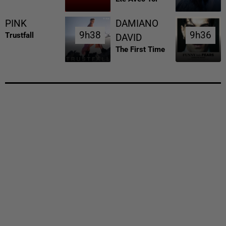
PINK
DAMIANO
9h38
9h38
9h36
9h36
Trustfall
DAVID
The First Time