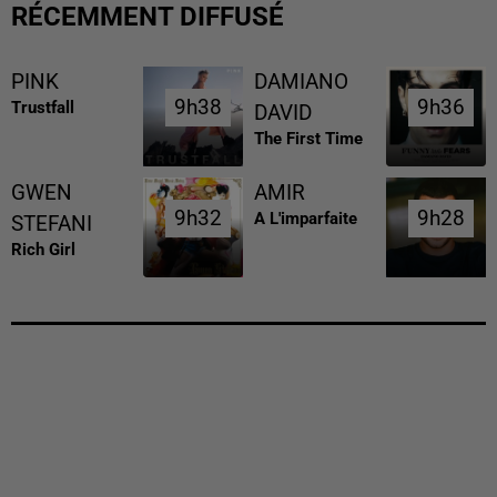
RÉCEMMENT DIFFUSÉ
PINK
DAMIANO
9h38
9h38
9h36
9h36
Trustfall
DAVID
The First Time
GWEN
AMIR
9h32
9h32
9h28
9h28
A L'imparfaite
STEFANI
Rich Girl