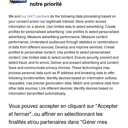
notre priorité
APRÈS TOUTES CES CANICULES, LES REFUGES
DE FAUNE SAUVAGE SONT...
We and
our (447) partners
do the following data processing based on
your consent and/or our legitimate interest: Store and/or access
information on a device; Use limited data to select advertising; Create
profiles for personalised advertising; Use profiles to select personalised
advertising; Measure advertising performance; Measure content
performance; Understand audiences through statistics or combinations
of data from different sources; Develop and improve services; Create
profiles to personalise content; Use profiles to select personalised
content; Use limited data to select content; Ensure security, prevent and
detect fraud, and fix errors; Deliver and present advertising and content;
Save and communicate privacy choices. These technologies may
process personal data such as IP address and browsing data to offer
following functionalities: Identify devices based on information actively
requested; Use precise geolocation data; Match and combine data from
other data sources; Link different devices; Identify devices based on
information transmitted automatically.
Vous pouvez accepter en cliquant sur "Accepter
et fermer", ou affiner en sélectionnant les
L’UN DES FONDATEURS SUPPOSÉS DE LA DZ
MAFIA INTERPELLÉ EN ALGÉRIE
finalités et/ou partenaires dans "Gérer mes