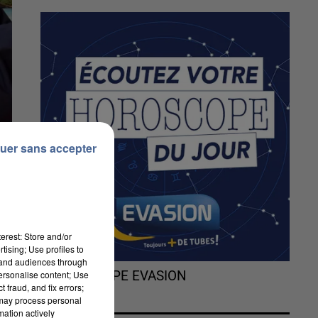
uer sans accepter
erest: Store and/or
tising; Use profiles to
tand audiences through
personalise content; Use
L'HOROSCOPE EVASION
 fraud, and fix errors;
 may process personal
mation actively