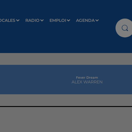
OCALES
RADIO
EMPLOI
AGENDA
Fever Dream
ALEX WARREN