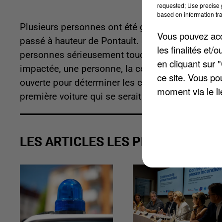
requested; Use precise g
based on information tra
Plusieurs personnes ont été grièvement blessées
Vous pouvez acce
passé à hauteur de Pontault. Une femme de 85 an
les finalités et
personnes sérieusement touchées feraient toutes
en cliquant sur 
impactée, une personne, la conductrice, a quant 
ce site. Vous po
ouverte pour déterminer les causes de cet accid
moment via le li
première voiture qui se serait déportée sur l'autre
LES ARTICLES LES PLUS VUS