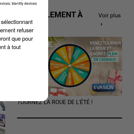
vices; Identify devices
ACTUELLEMENT À
Voir plus
 sélectionnant
GAGNER
lement refuser
eront que pour
té
nt à tout
TOURNEZ LA ROUE DE L'ÉTÉ !