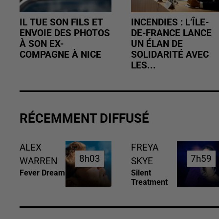
IL TUE SON FILS ET
INCENDIES : L’ÎLE-
ENVOIE DES PHOTOS
DE-FRANCE LANCE
À SON EX-
UN ÉLAN DE
COMPAGNE À NICE
SOLIDARITÉ AVEC
LES...
RÉCEMMENT DIFFUSÉ
ALEX
FREYA
8h03
8h03
7h59
7h59
WARREN
SKYE
Fever Dream
Silent
Treatment