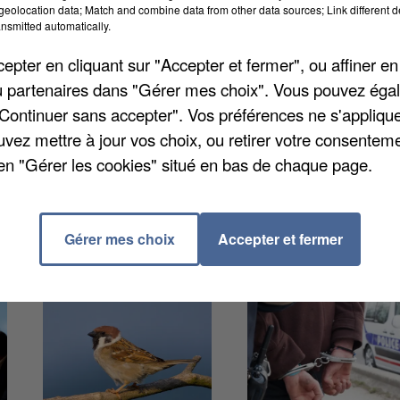
eolocation data; Match and combine data from other data sources; Link different de
nsmitted automatically.
 hier après-midi dans un accident sur la N4. Ça s'est
pter en cliquant sur "Accepter et fermer", ou affiner en
s a été héliportée en état d'urgence absolue. Les
/ou partenaires dans "Gérer mes choix". Vous pouvez éga
 partie de la même famille, dans l'autre voiture
"Continuer sans accepter". Vos préférences ne s'appliqu
à elle était plus légèrement blessée. Une enquête a é
uvez mettre à jour vos choix, ou retirer votre consenteme
ent mais d'après les premiers éléments c'est la
en "Gérer les cookies" situé en bas de chaque page.
 voie.
Gérer mes choix
Accepter et fermer