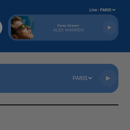
Live :
PARIS
Fever Dream
ALEX WARREN
PARIS