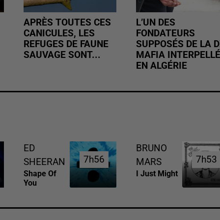
APRÈS TOUTES CES
L’UN DES
CANICULES, LES
FONDATEURS
REFUGES DE FAUNE
SUPPOSÉS DE LA D
SAUVAGE SONT...
MAFIA INTERPELL
EN ALGÉRIE
ED
BRUNO
7h56
7h56
7h53
7h53
SHEERAN
MARS
Shape Of
I Just Might
You