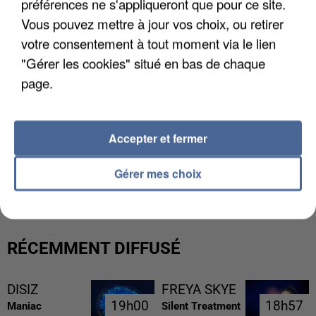
préférences ne s'appliqueront que pour ce site.
Vous pouvez mettre à jour vos choix, ou retirer
votre consentement à tout moment via le lien
"Gérer les cookies" situé en bas de chaque
page.
Accepter et fermer
L’UN DES FONDATEURS SUPPOSÉS DE LA DZ
MAFIA INTERPELLÉ EN ALGÉRIE
Gérer mes choix
RÉCEMMENT DIFFUSÉ
DISIZ
FREYA SKYE
19h00
19h00
18h57
18h57
Maniac
Silent Treatment