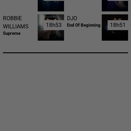
ROBBIE
DJO
18h53
18h53
18h51
18h51
End Of Beginning
WILLIAMS
Supreme