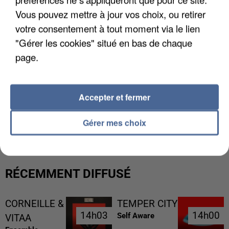
Vous pouvez mettre à jour vos choix, ou retirer
votre consentement à tout moment via le lien
"Gérer les cookies" situé en bas de chaque
page.
Accepter et fermer
L’UN DES FONDATEURS SUPPOSÉS DE LA DZ
MAFIA INTERPELLÉ EN ALGÉRIE
Gérer mes choix
RÉCEMMENT DIFFUSÉ
CORNEILLE &
TEMPER CITY
14h03
14h03
14h00
14h00
Self Aware
VITAA