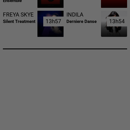
Ensemble
FREYA SKYE
INDILA
13h57
13h57
13h54
13h54
Silent Treatment
Derniere Danse