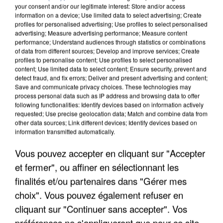
your consent and/or our legitimate interest: Store and/or access
information on a device; Use limited data to select advertising; Create
profiles for personalised advertising; Use profiles to select personalised
advertising; Measure advertising performance; Measure content
performance; Understand audiences through statistics or combinations
of data from different sources; Develop and improve services; Create
profiles to personalise content; Use profiles to select personalised
content; Use limited data to select content; Ensure security, prevent and
detect fraud, and fix errors; Deliver and present advertising and content;
Save and communicate privacy choices. These technologies may
process personal data such as IP address and browsing data to offer
following functionalities: Identify devices based on information actively
requested; Use precise geolocation data; Match and combine data from
other data sources; Link different devices; Identify devices based on
information transmitted automatically.
APRÈS TOUTES CES CANICULES, LES REFUGES
DE FAUNE SAUVAGE SONT...
Vous pouvez accepter en cliquant sur "Accepter
et fermer", ou affiner en sélectionnant les
finalités et/ou partenaires dans "Gérer mes
choix". Vous pouvez également refuser en
cliquant sur "Continuer sans accepter". Vos
préférences ne s'appliqueront que pour ce site.