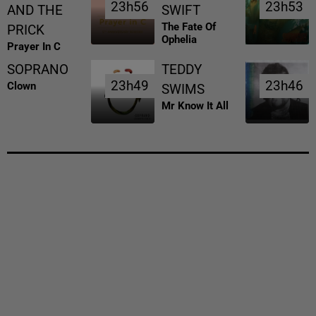
23h56
23h56
23h53
23h53
AND THE
SWIFT
The Fate Of
PRICK
Ophelia
Prayer In C
SOPRANO
TEDDY
23h49
23h49
23h46
23h46
Clown
SWIMS
Mr Know It All