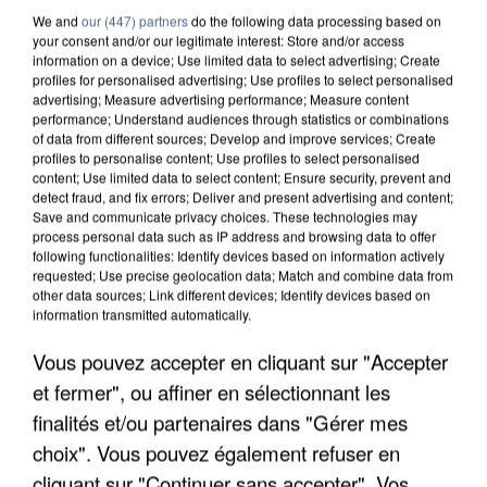
We and
our (447) partners
do the following data processing based on
your consent and/or our legitimate interest: Store and/or access
information on a device; Use limited data to select advertising; Create
profiles for personalised advertising; Use profiles to select personalised
advertising; Measure advertising performance; Measure content
performance; Understand audiences through statistics or combinations
of data from different sources; Develop and improve services; Create
profiles to personalise content; Use profiles to select personalised
content; Use limited data to select content; Ensure security, prevent and
detect fraud, and fix errors; Deliver and present advertising and content;
Save and communicate privacy choices. These technologies may
process personal data such as IP address and browsing data to offer
following functionalities: Identify devices based on information actively
requested; Use precise geolocation data; Match and combine data from
other data sources; Link different devices; Identify devices based on
information transmitted automatically.
APRÈS TOUTES CES CANICULES, LES REFUGES
Vous pouvez accepter en cliquant sur "Accepter
DE FAUNE SAUVAGE SONT...
et fermer", ou affiner en sélectionnant les
finalités et/ou partenaires dans "Gérer mes
choix". Vous pouvez également refuser en
cliquant sur "Continuer sans accepter". Vos