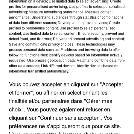
information on a device; Use limited data to select advertising; Create
profiles for personalised advertising; Use profiles to select personalised
advertising; Measure advertising performance; Measure content
performance; Understand audiences through statistics or combinations
of data from different sources; Develop and improve services; Create
profiles to personalise content; Use profiles to select personalised
content; Use limited data to select content; Ensure security, prevent and
detect fraud, and fix errors; Deliver and present advertising and content;
Save and communicate privacy choices. These technologies may
process personal data such as IP address and browsing data to offer
following functionalities: Identify devices based on information actively
requested; Use precise geolocation data; Match and combine data from
APRÈS TOUTES CES CANICULES, LES REFUGES
other data sources; Link different devices; Identify devices based on
information transmitted automatically.
DE FAUNE SAUVAGE SONT...
Vous pouvez accepter en cliquant sur "Accepter
et fermer", ou affiner en sélectionnant les
finalités et/ou partenaires dans "Gérer mes
choix". Vous pouvez également refuser en
cliquant sur "Continuer sans accepter". Vos
préférences ne s'appliqueront que pour ce site.
Vous pouvez mettre à jour vos choix, ou retirer