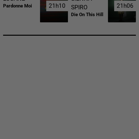
21h10
21h10
21h06
21h06
Pardonne Moi
SPIRO
Die On This Hill