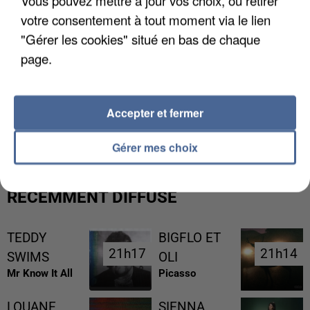
votre consentement à tout moment via le lien
"Gérer les cookies" situé en bas de chaque
page.
L’UN DES FONDATEURS SUPPOSÉS DE LA DZ
Accepter et fermer
MAFIA INTERPELLÉ EN ALGÉRIE
Gérer mes choix
RÉCEMMENT DIFFUSÉ
TEDDY
BIGFLO ET
21h17
21h17
21h14
21h14
SWIMS
OLI
Mr Know It All
Picasso
LOUANE
SIENNA