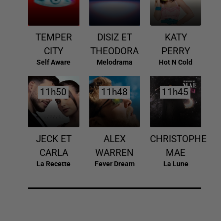
TEMPER
DISIZ ET
KATY
CITY
THEODORA
PERRY
Self Aware
Melodrama
Hot N Cold
11h50
11h50
11h48
11h48
11h45
11h45
JECK ET
ALEX
CHRISTOPHE
CARLA
WARREN
MAE
La Recette
Fever Dream
La Lune