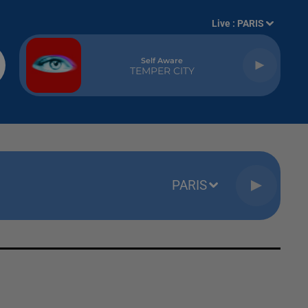
Live :
PARIS
Self Aware
TEMPER CITY
PARIS