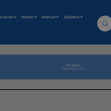
OCALES
RADIO
EMPLOI
AGENDA
Self Aware
TEMPER CITY