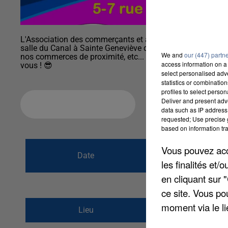
L'Association des commerçants et artisans vous propose 
salle du Canal à Sainte Geneviève des Bois ! De nombreux l
We and
our (447) partn
nos commerces de proximité, etc... Nous vous espérons no
access information on a 
vous ! 😎
select personalised ad
statistics or combinatio
profiles to select person
Deliver and present adv
Ajouter à votre calendrier
data such as IP address 
requested; Use precise g
based on information tra
du
12 mars 2023
Vous pouvez acce
Date
les finalités et
au
12 mars 2023
en cliquant sur 
ce site. Vous po
moment via le li
SALLE DU CANAL 5-7
Lieu
91700
SAINTE GENE