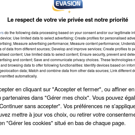
Le respect de votre vie privée est notre priorité
le grand loto des Commerçants le dimanche 12 mars à 15h à la
ots seront à gagner : TV, portable, tablette, bons d'achats chez
ers
do the following data processing based on your consent and/or our legitimate int
mbreux ! N'hésitez pas à partager l'information, un grand merci
device; Use limited data to select advertising; Create profiles for personalised adver
vertising; Measure advertising performance; Measure content performance; Unders
ns of data from different sources; Develop and improve services; Create profiles to 
alised content; Use limited data to select content; Ensure security, prevent and detect
ertising and content; Save and communicate privacy choices. These technologies
and browsing data to offer following functionalities: Identify devices based on infor
eolocation data; Match and combine data from other data sources; Link different de
nsmitted automatically.
 à 16h00
pter en cliquant sur "Accepter et fermer", ou affiner en
/ou partenaires dans "Gérer mes choix". Vous pouvez éga
 à 21h00
"Continuer sans accepter". Vos préférences ne s'appliqu
uvez mettre à jour vos choix, ou retirer votre consenteme
en "Gérer les cookies" situé en bas de chaque page.
 rue du Canal
VIEVE DES BOIS