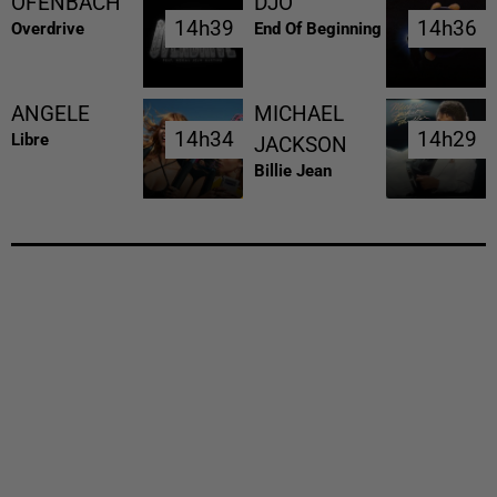
OFENBACH
DJO
14h39
14h39
14h36
14h36
Overdrive
End Of Beginning
ANGELE
MICHAEL
14h34
14h34
14h29
14h29
Libre
JACKSON
Billie Jean