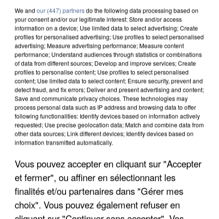
We and
our (447) partners
do the following data processing based on
your consent and/or our legitimate interest: Store and/or access
information on a device; Use limited data to select advertising; Create
profiles for personalised advertising; Use profiles to select personalised
advertising; Measure advertising performance; Measure content
performance; Understand audiences through statistics or combinations
of data from different sources; Develop and improve services; Create
profiles to personalise content; Use profiles to select personalised
content; Use limited data to select content; Ensure security, prevent and
detect fraud, and fix errors; Deliver and present advertising and content;
Save and communicate privacy choices. These technologies may
process personal data such as IP address and browsing data to offer
following functionalities: Identify devices based on information actively
requested; Use precise geolocation data; Match and combine data from
other data sources; Link different devices; Identify devices based on
information transmitted automatically.
Vous pouvez accepter en cliquant sur "Accepter
LES DONNÉES DE 300 000 CLIENTS DÉROBÉES À
et fermer", ou affiner en sélectionnant les
INTERMARCHÉ APRÈS UNE...
finalités et/ou partenaires dans "Gérer mes
choix". Vous pouvez également refuser en
cliquant sur "Continuer sans accepter". Vos