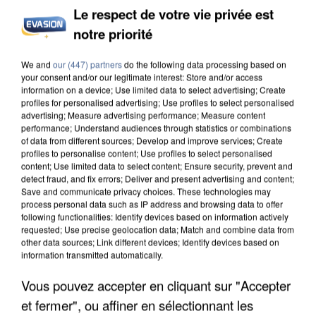
Le respect de votre vie privée est
notre priorité
L’UN DES FONDATEURS SUPPOSÉS DE LA DZ
MAFIA INTERPELLÉ EN ALGÉRIE
We and
our (447) partners
do the following data processing based on
your consent and/or our legitimate interest: Store and/or access
information on a device; Use limited data to select advertising; Create
profiles for personalised advertising; Use profiles to select personalised
advertising; Measure advertising performance; Measure content
performance; Understand audiences through statistics or combinations
of data from different sources; Develop and improve services; Create
profiles to personalise content; Use profiles to select personalised
content; Use limited data to select content; Ensure security, prevent and
detect fraud, and fix errors; Deliver and present advertising and content;
Save and communicate privacy choices. These technologies may
process personal data such as IP address and browsing data to offer
following functionalities: Identify devices based on information actively
requested; Use precise geolocation data; Match and combine data from
other data sources; Link different devices; Identify devices based on
information transmitted automatically.
Vous pouvez accepter en cliquant sur "Accepter
et fermer", ou affiner en sélectionnant les