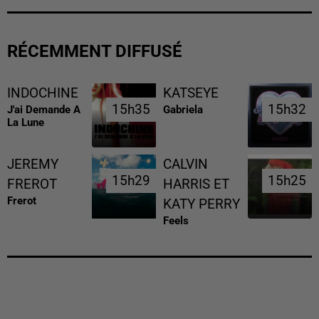
RÉCEMMENT DIFFUSÉ
INDOCHINE
KATSEYE
15h35
15h35
15h32
15h32
J'ai Demande A
Gabriela
La Lune
JEREMY
CALVIN
15h29
15h29
15h25
15h25
FREROT
HARRIS ET
Frerot
KATY PERRY
Feels