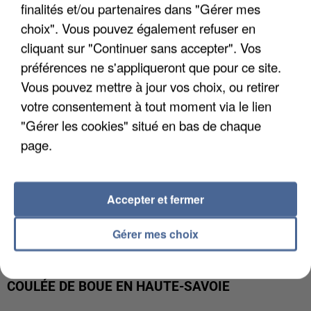
UN SECOND CADRE DE LA DZ MAFIA
finalités et/ou partenaires dans "Gérer mes
INTERPELLÉ EN ALGÉRIE
choix". Vous pouvez également refuser en
cliquant sur "Continuer sans accepter". Vos
préférences ne s'appliqueront que pour ce site.
Vous pouvez mettre à jour vos choix, ou retirer
votre consentement à tout moment via le lien
"Gérer les cookies" situé en bas de chaque
page.
Accepter et fermer
Gérer mes choix
UNE TOURISTE DE L’OISE EMPORTÉE PAR UNE
COULÉE DE BOUE EN HAUTE-SAVOIE