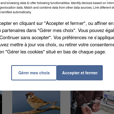
and browsing data to offer following functionalities: Identify devices based on infor
eolocation data; Match and combine data from other data sources; Link different de
nsmitted automatically.
 vous alliez à Savigny-le-Temple, déguster les légume
pter en cliquant sur "Accepter et fermer", ou affiner en
 - la Prévôté ? On pourra aussi se rendre à la
/ou partenaires dans "Gérer mes choix". Vous pouvez éga
parés par les élèves du lycée hôtelier Antonin Carême.
"Continuer sans accepter". Vos préférences ne s'appliqu
che 18 septembre, de 10h à 18h. Des balades en
uvez mettre à jour vos choix, ou retirer votre consenteme
 60 63 29 40.
en "Gérer les cookies" situé en bas de chaque page.
Gérer mes choix
Accepter et fermer