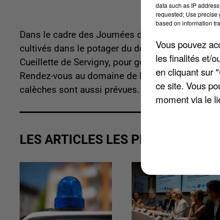
data such as IP address 
requested; Use precise g
based on information tra
Dans le cadre des Journées du patrimoine, et si
Vous pouvez acce
cultivés dans le potager du domaine de la Grange
les finalités et
Cueillette de Servigny, pour goûter les mets pré
en cliquant sur 
Rendez-vous au domaine de la Grange, le diman
ce site. Vous po
calèches sont aussi prévues. Plus d'infos au 01
moment via le li
LES ARTICLES LES PLUS VUS