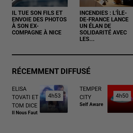
IL TUE SON FILS ET
INCENDIES : L’ÎLE-
ENVOIE DES PHOTOS
DE-FRANCE LANCE
À SON EX-
UN ÉLAN DE
COMPAGNE À NICE
SOLIDARITÉ AVEC
LES...
RÉCEMMENT DIFFUSÉ
ELISA
TEMPER
4h53
4h53
4h50
4h50
TOVATI ET
CITY
Self Aware
TOM DICE
Il Nous Faut