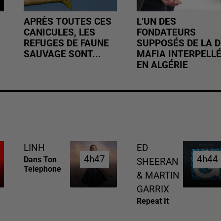
APRÈS TOUTES CES
L’UN DES
CANICULES, LES
FONDATEURS
REFUGES DE FAUNE
SUPPOSÉS DE LA D
SAUVAGE SONT...
MAFIA INTERPELL
EN ALGÉRIE
LINH
ED
4h47
4h47
4h44
4h44
Dans Ton
SHEERAN
Telephone
& MARTIN
GARRIX
Repeat It