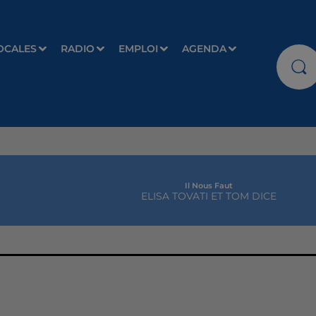
OCALES
RADIO
EMPLOI
AGENDA
Il Nous Faut
ELISA TOVATI ET TOM DICE