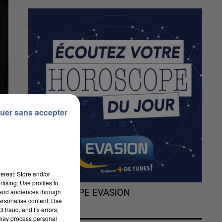
uer sans accepter
erest: Store and/or
tising; Use profiles to
tand audiences through
L'HOROSCOPE EVASION
personalise content; Use
 fraud, and fix errors;
 may process personal