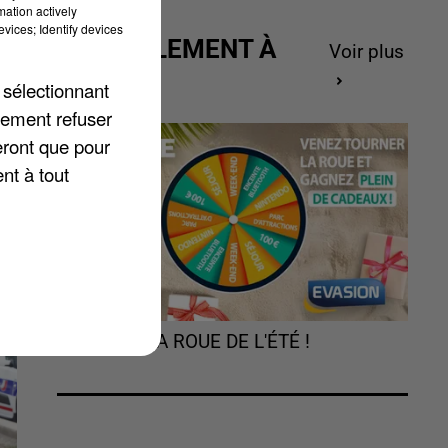
mation actively
vices; Identify devices
ACTUELLEMENT À
Voir plus
s
GAGNER
 sélectionnant
lement refuser
eront que pour
nt à tout
TOURNEZ LA ROUE DE L'ÉTÉ !