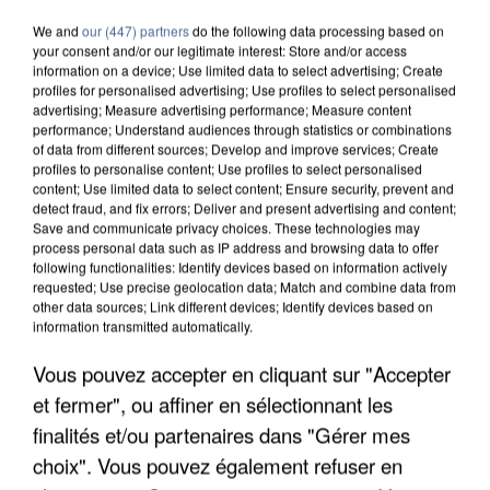
We and
our (447) partners
do the following data processing based on
your consent and/or our legitimate interest: Store and/or access
information on a device; Use limited data to select advertising; Create
profiles for personalised advertising; Use profiles to select personalised
advertising; Measure advertising performance; Measure content
performance; Understand audiences through statistics or combinations
of data from different sources; Develop and improve services; Create
profiles to personalise content; Use profiles to select personalised
content; Use limited data to select content; Ensure security, prevent and
detect fraud, and fix errors; Deliver and present advertising and content;
Save and communicate privacy choices. These technologies may
process personal data such as IP address and browsing data to offer
following functionalities: Identify devices based on information actively
requested; Use precise geolocation data; Match and combine data from
other data sources; Link different devices; Identify devices based on
information transmitted automatically.
UN SECOND CADRE DE LA DZ MAFIA
Vous pouvez accepter en cliquant sur "Accepter
INTERPELLÉ EN ALGÉRIE
et fermer", ou affiner en sélectionnant les
finalités et/ou partenaires dans "Gérer mes
choix". Vous pouvez également refuser en