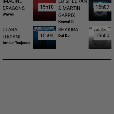
IMAGINE
ED SHEERAN
15h10
15h10
15h07
15h07
DRAGONS
& MARTIN
Waves
GARRIX
Repeat It
CLARA
SHAKIRA
15h04
15h04
15h00
15h00
Dai Dai
LUCIANI
Amour Toujours