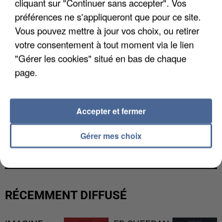
cliquant sur "Continuer sans accepter". Vos
préférences ne s'appliqueront que pour ce site.
Vous pouvez mettre à jour vos choix, ou retirer
votre consentement à tout moment via le lien
"Gérer les cookies" situé en bas de chaque
page.
Accepter et fermer
UNE TOURISTE DE L’OISE EMPORTÉE PAR UNE
Gérer mes choix
COULÉE DE BOUE EN HAUTE-SAVOIE
RÉCEMMENT DIFFUSÉ