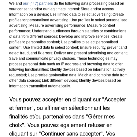
We and
our (447) partners
do the following data processing based on
your consent and/or our legitimate interest: Store and/or access
information on a device; Use limited data to select advertising; Create
profiles for personalised advertising; Use profiles to select personalised
advertising; Measure advertising performance; Measure content
performance; Understand audiences through statistics or combinations
of data from different sources; Develop and improve services; Create
profiles to personalise content; Use profiles to select personalised
content; Use limited data to select content; Ensure security, prevent and
detect fraud, and fix errors; Deliver and present advertising and content;
Save and communicate privacy choices. These technologies may
process personal data such as IP address and browsing data to offer
following functionalities: Identify devices based on information actively
requested; Use precise geolocation data; Match and combine data from
other data sources; Link different devices; Identify devices based on
APRÈS TOUTES CES CANICULES, LES REFUGES
information transmitted automatically.
DE FAUNE SAUVAGE SONT...
Vous pouvez accepter en cliquant sur "Accepter
et fermer", ou affiner en sélectionnant les
finalités et/ou partenaires dans "Gérer mes
choix". Vous pouvez également refuser en
cliquant sur "Continuer sans accepter". Vos