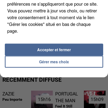
préférences ne s'appliqueront que pour ce site.
Vous pouvez mettre à jour vos choix, ou retirer
votre consentement à tout moment via le lien
"Gérer les cookies" situé en bas de chaque
page.
L’UN DES FONDATEURS SUPPOSÉS DE LA DZ
Accepter et fermer
MAFIA INTERPELLÉ EN ALGÉRIE
Gérer mes choix
RÉCEMMENT DIFFUSÉ
ZAZIE
PORTUGAL
15h16
15h16
15h09
15h09
Peu Importe
THE MAN
Feel It Still