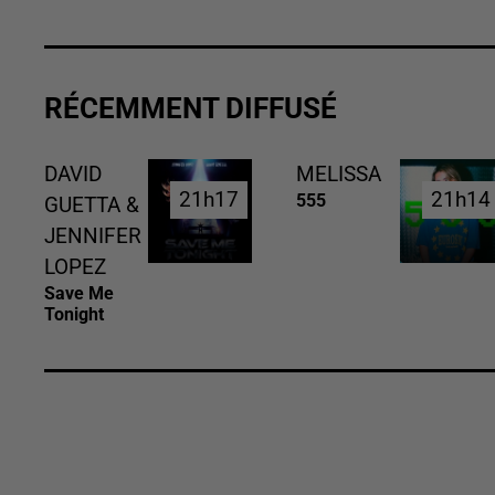
RÉCEMMENT DIFFUSÉ
DAVID
MELISSA
21h17
21h17
21h14
21h14
555
GUETTA &
JENNIFER
LOPEZ
Save Me
Tonight