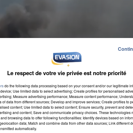
Contin
Le respect de votre vie privée est notre priorité
ers
do the following data processing based on your consent and/or our legitimate int
device; Use limited data to select advertising; Create profiles for personalised adver
vertising; Measure advertising performance; Measure content performance; Unders
ns of data from different sources; Develop and improve services; Create profiles to 
alised content; Use limited data to select content; Ensure security, prevent and detect
ertising and content; Save and communicate privacy choices. These technologies
and browsing data to offer following functionalities: Identify devices based on infor
sieurs kilomètres à la ronde, fumée accompagnée d'u
eolocation data; Match and combine data from other data sources; Link different de
nsmitted automatically.
r l'heure inconnue mais il pourrait venir d'une erreur 