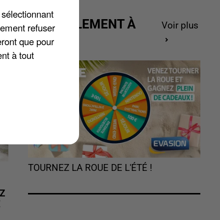
 sélectionnant
ACTUELLEMENT À
Voir plus
lement refuser
GAGNER
eront que pour
nt à tout
TOURNEZ LA ROUE DE L'ÉTÉ !
Z
É