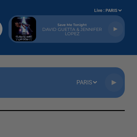
Live :
PARIS
Save Me Tonight
DAVID GUETTA & JENNIFER
LOPEZ
PARIS