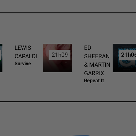
LEWIS
ED
21h09
21h09
21h0
21h0
CAPALDI
SHEERAN
Survive
& MARTIN
GARRIX
Repeat It