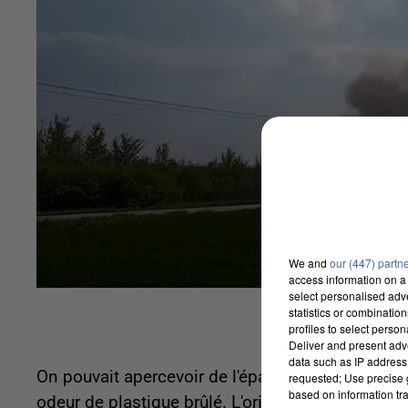
We and
our (447) partn
access information on a 
select personalised ad
statistics or combinatio
profiles to select person
Deliver and present adv
data such as IP address 
On pouvait apercevoir de l'épaisse fumée à plu
requested; Use precise g
based on information tra
odeur de plastique brûlé. L'origine du feu est pou