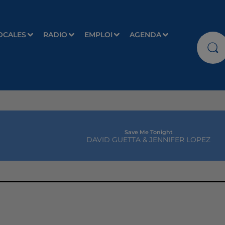
OCALES
RADIO
EMPLOI
AGENDA
Save Me Tonight
DAVID GUETTA & JENNIFER LOPEZ