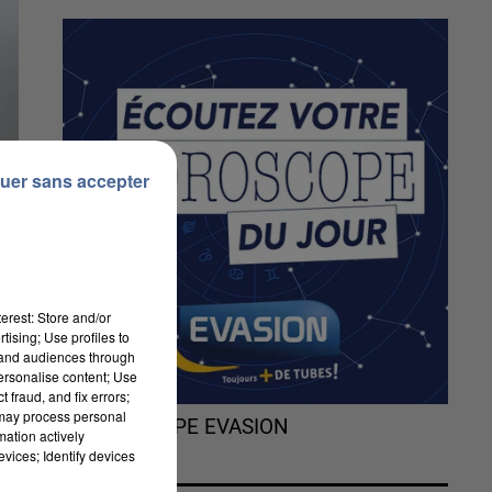
uer sans accepter
erest: Store and/or
tising; Use profiles to
tand audiences through
personalise content; Use
 fraud, and fix errors;
 may process personal
L'HOROSCOPE EVASION
mation actively
ne
vices; Identify devices
de