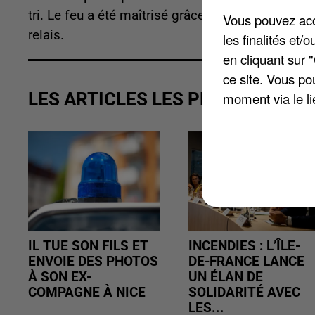
tri. Le feu a été maîtrisé grâce aux salariés qui 
Vous pouvez acce
relais.
les finalités et
en cliquant sur 
ce site. Vous po
LES ARTICLES LES PLUS VUS
moment via le li
IL TUE SON FILS ET
INCENDIES : L’ÎLE-
ENVOIE DES PHOTOS
DE-FRANCE LANCE
À SON EX-
UN ÉLAN DE
COMPAGNE À NICE
SOLIDARITÉ AVEC
LES...