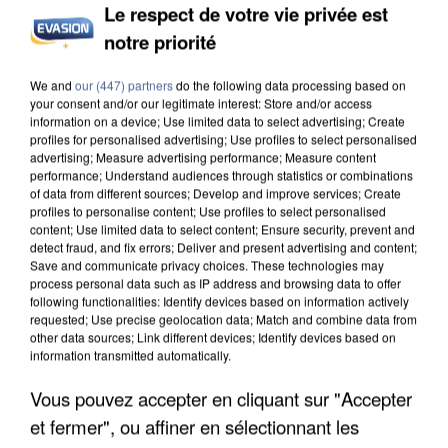
Le respect de votre vie privée est
INCENDIES : L’ÎLE-DE-FRANCE LANCE UN ÉLAN
notre priorité
DE SOLIDARITÉ AVEC LES...
We and
our (447) partners
do the following data processing based on
your consent and/or our legitimate interest: Store and/or access
information on a device; Use limited data to select advertising; Create
profiles for personalised advertising; Use profiles to select personalised
advertising; Measure advertising performance; Measure content
performance; Understand audiences through statistics or combinations
of data from different sources; Develop and improve services; Create
profiles to personalise content; Use profiles to select personalised
content; Use limited data to select content; Ensure security, prevent and
detect fraud, and fix errors; Deliver and present advertising and content;
Save and communicate privacy choices. These technologies may
process personal data such as IP address and browsing data to offer
following functionalities: Identify devices based on information actively
requested; Use precise geolocation data; Match and combine data from
other data sources; Link different devices; Identify devices based on
information transmitted automatically.
Vous pouvez accepter en cliquant sur "Accepter
APRÈS TOUTES CES CANICULES, LES REFUGES
et fermer", ou affiner en sélectionnant les
DE FAUNE SAUVAGE SONT...