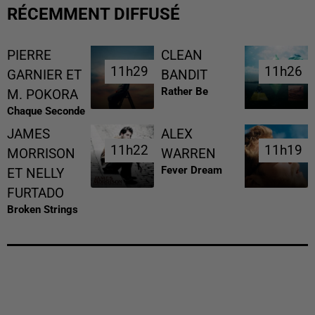
RÉCEMMENT DIFFUSÉ
PIERRE
CLEAN
11h29
11h29
11h26
11h26
GARNIER ET
BANDIT
Rather Be
M. POKORA
Chaque Seconde
JAMES
ALEX
11h22
11h22
11h19
11h19
MORRISON
WARREN
Fever Dream
ET NELLY
FURTADO
Broken Strings