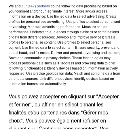
We and
our (447) partners
do the following data processing based on
your consent and/or our legitimate interest: Store and/or access
information on a device; Use limited data to select advertising; Create
profiles for personalised advertising; Use profiles to select personalised
advertising; Measure advertising performance; Measure content
performance; Understand audiences through statistics or combinations
of data from different sources; Develop and improve services; Create
profiles to personalise content; Use profiles to select personalised
content; Use limited data to select content; Ensure security, prevent and
detect fraud, and fix errors; Deliver and present advertising and content;
Save and communicate privacy choices. These technologies may
process personal data such as IP address and browsing data to offer
following functionalities: Identify devices based on information actively
requested; Use precise geolocation data; Match and combine data from
other data sources; Link different devices; Identify devices based on
information transmitted automatically.
APRÈS TOUTES CES CANICULES, LES REFUGES
Vous pouvez accepter en cliquant sur "Accepter
DE FAUNE SAUVAGE SONT...
et fermer", ou affiner en sélectionnant les
finalités et/ou partenaires dans "Gérer mes
choix". Vous pouvez également refuser en
cliquant sur "Continuer sans accepter". Vos