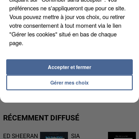
préférences ne s'appliqueront que pour ce site.
Vous pouvez mettre à jour vos choix, ou retirer
votre consentement à tout moment via le lien
"Gérer les cookies" situé en bas de chaque
page.
Accepter et fermer
L’UN DES FONDATEURS SUPPOSÉS DE LA DZ
Gérer mes choix
MAFIA INTERPELLÉ EN ALGÉRIE
RÉCEMMENT DIFFUSÉ
ED SHEERAN
SIA