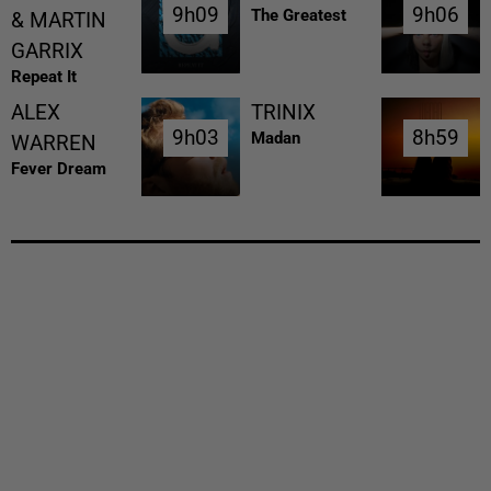
9h09
9h09
9h06
9h06
The Greatest
& MARTIN
GARRIX
Repeat It
ALEX
TRINIX
9h03
9h03
8h59
8h59
Madan
WARREN
Fever Dream