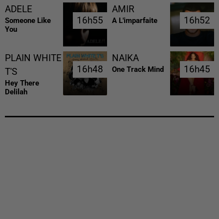
ADELE
AMIR
16h55
16h55
16h52
16h52
Someone Like
A L'imparfaite
You
PLAIN WHITE
NAIKA
16h48
16h48
16h45
16h45
One Track Mind
T'S
Hey There
Delilah