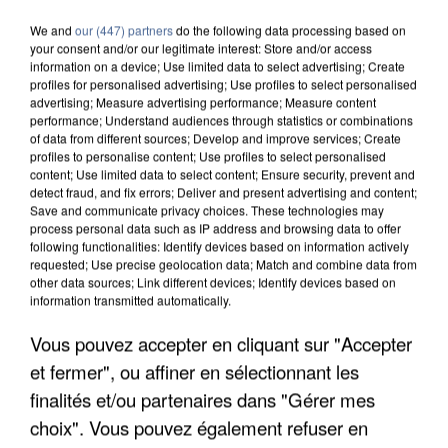
We and
our (447) partners
do the following data processing based on
your consent and/or our legitimate interest: Store and/or access
information on a device; Use limited data to select advertising; Create
profiles for personalised advertising; Use profiles to select personalised
advertising; Measure advertising performance; Measure content
performance; Understand audiences through statistics or combinations
of data from different sources; Develop and improve services; Create
profiles to personalise content; Use profiles to select personalised
content; Use limited data to select content; Ensure security, prevent and
detect fraud, and fix errors; Deliver and present advertising and content;
Save and communicate privacy choices. These technologies may
process personal data such as IP address and browsing data to offer
following functionalities: Identify devices based on information actively
requested; Use precise geolocation data; Match and combine data from
other data sources; Link different devices; Identify devices based on
information transmitted automatically.
Vous pouvez accepter en cliquant sur "Accepter
UNE TOURISTE DE L’OISE EMPORTÉE PAR UNE
COULÉE DE BOUE EN HAUTE-SAVOIE
et fermer", ou affiner en sélectionnant les
finalités et/ou partenaires dans "Gérer mes
choix". Vous pouvez également refuser en