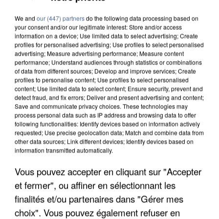
We and
our (447) partners
do the following data processing based on
your consent and/or our legitimate interest: Store and/or access
information on a device; Use limited data to select advertising; Create
profiles for personalised advertising; Use profiles to select personalised
advertising; Measure advertising performance; Measure content
performance; Understand audiences through statistics or combinations
of data from different sources; Develop and improve services; Create
profiles to personalise content; Use profiles to select personalised
content; Use limited data to select content; Ensure security, prevent and
detect fraud, and fix errors; Deliver and present advertising and content;
Save and communicate privacy choices. These technologies may
process personal data such as IP address and browsing data to offer
following functionalities: Identify devices based on information actively
requested; Use precise geolocation data; Match and combine data from
other data sources; Link different devices; Identify devices based on
UN SECOND CADRE DE LA DZ MAFIA
information transmitted automatically.
INTERPELLÉ EN ALGÉRIE
Vous pouvez accepter en cliquant sur "Accepter
et fermer", ou affiner en sélectionnant les
finalités et/ou partenaires dans "Gérer mes
choix". Vous pouvez également refuser en