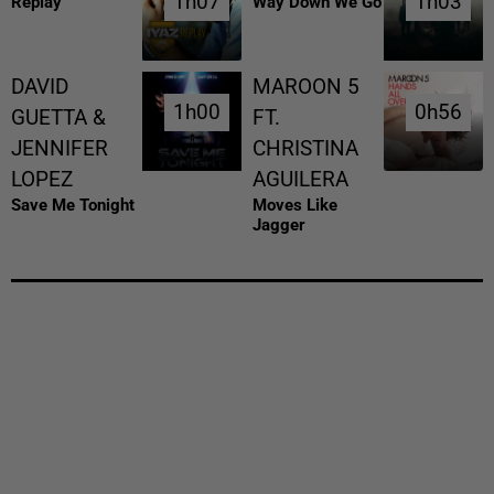
1h07
1h07
1h03
1h03
Replay
Way Down We Go
DAVID
MAROON 5
1h00
1h00
0h56
0h56
GUETTA &
FT.
JENNIFER
CHRISTINA
LOPEZ
AGUILERA
Save Me Tonight
Moves Like
Jagger