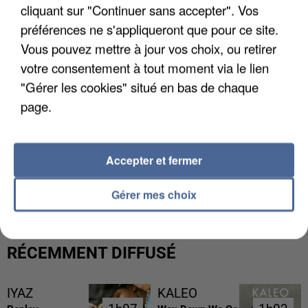
cliquant sur "Continuer sans accepter". Vos
préférences ne s'appliqueront que pour ce site.
Vous pouvez mettre à jour vos choix, ou retirer
votre consentement à tout moment via le lien
"Gérer les cookies" situé en bas de chaque
page.
Accepter et fermer
UNE TOURISTE DE L’OISE EMPORTÉE PAR UNE
COULÉE DE BOUE EN HAUTE-SAVOIE
Gérer mes choix
RÉCEMMENT DIFFUSÉ
IYAZ
KALEO