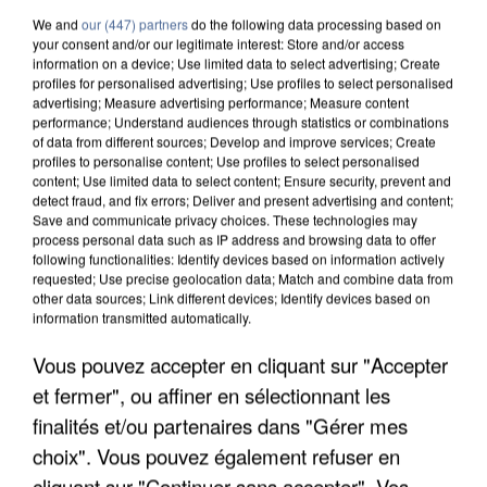
We and
our (447) partners
do the following data processing based on
your consent and/or our legitimate interest: Store and/or access
information on a device; Use limited data to select advertising; Create
profiles for personalised advertising; Use profiles to select personalised
advertising; Measure advertising performance; Measure content
performance; Understand audiences through statistics or combinations
of data from different sources; Develop and improve services; Create
profiles to personalise content; Use profiles to select personalised
content; Use limited data to select content; Ensure security, prevent and
detect fraud, and fix errors; Deliver and present advertising and content;
Save and communicate privacy choices. These technologies may
process personal data such as IP address and browsing data to offer
following functionalities: Identify devices based on information actively
requested; Use precise geolocation data; Match and combine data from
other data sources; Link different devices; Identify devices based on
information transmitted automatically.
L’UN DES FONDATEURS SUPPOSÉS DE LA DZ
Vous pouvez accepter en cliquant sur "Accepter
MAFIA INTERPELLÉ EN ALGÉRIE
et fermer", ou affiner en sélectionnant les
finalités et/ou partenaires dans "Gérer mes
choix". Vous pouvez également refuser en
cliquant sur "Continuer sans accepter". Vos