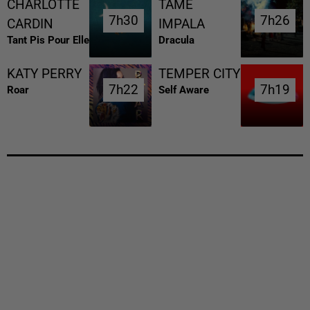
CHARLOTTE
TAME
7h30
7h30
7h26
7h26
CARDIN
IMPALA
Tant Pis Pour Elle
Dracula
KATY PERRY
TEMPER CITY
7h22
7h22
7h19
7h19
Roar
Self Aware