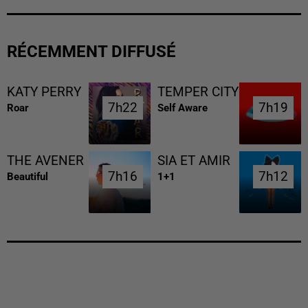
RÉCEMMENT DIFFUSÉ
KATY PERRY
TEMPER CITY
7h22
7h22
7h19
7h19
Roar
Self Aware
THE AVENER
SIA ET AMIR
7h16
7h16
7h12
7h12
Beautiful
1+1