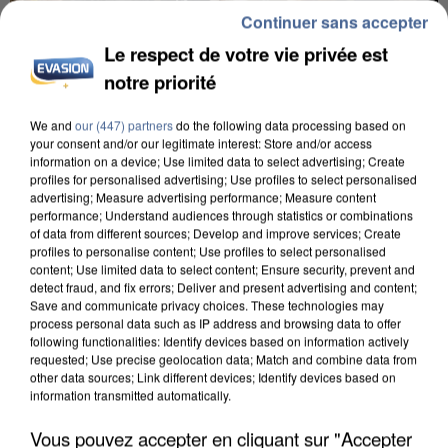
Continuer sans accepter
Le respect de votre vie privée est
notre priorité
We and
our (447) partners
do the following data processing based on
your consent and/or our legitimate interest: Store and/or access
INCENDIES : L’ÎLE-DE-FRANCE LANCE UN ÉLAN
information on a device; Use limited data to select advertising; Create
DE SOLIDARITÉ AVEC LES...
profiles for personalised advertising; Use profiles to select personalised
advertising; Measure advertising performance; Measure content
performance; Understand audiences through statistics or combinations
of data from different sources; Develop and improve services; Create
profiles to personalise content; Use profiles to select personalised
content; Use limited data to select content; Ensure security, prevent and
detect fraud, and fix errors; Deliver and present advertising and content;
Save and communicate privacy choices. These technologies may
process personal data such as IP address and browsing data to offer
following functionalities: Identify devices based on information actively
requested; Use precise geolocation data; Match and combine data from
other data sources; Link different devices; Identify devices based on
information transmitted automatically.
Vous pouvez accepter en cliquant sur "Accepter