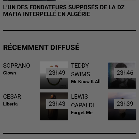
L’UN DES FONDATEURS SUPPOSÉS DE LA DZ
MAFIA INTERPELLÉ EN ALGÉRIE
RÉCEMMENT DIFFUSÉ
SOPRANO
TEDDY
23h49
23h49
23h46
23h46
Clown
SWIMS
Mr Know It All
CESAR
LEWIS
23h43
23h43
23h39
23h39
Liberta
CAPALDI
Forget Me