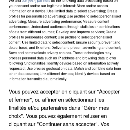
We and
our (447) partners
do the following data processing based on
your consent and/or our legitimate interest: Store and/or access
information on a device; Use limited data to select advertising; Create
profiles for personalised advertising; Use profiles to select personalised
advertising; Measure advertising performance; Measure content
performance; Understand audiences through statistics or combinations
of data from different sources; Develop and improve services; Create
profiles to personalise content; Use profiles to select personalised
content; Use limited data to select content; Ensure security, prevent and
detect fraud, and fix errors; Deliver and present advertising and content;
Save and communicate privacy choices. These technologies may
process personal data such as IP address and browsing data to offer
following functionalities: Identify devices based on information actively
requested; Use precise geolocation data; Match and combine data from
other data sources; Link different devices; Identify devices based on
information transmitted automatically.
APRÈS TOUTES CES CANICULES, LES REFUGES
DE FAUNE SAUVAGE SONT...
Vous pouvez accepter en cliquant sur "Accepter
et fermer", ou affiner en sélectionnant les
finalités et/ou partenaires dans "Gérer mes
choix". Vous pouvez également refuser en
cliquant sur "Continuer sans accepter". Vos