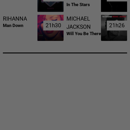
In The Stars
RIHANNA
MICHAEL
21h30
21h30
21h26
21h26
Man Down
JACKSON
Will You Be There