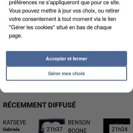
préférences ne s'appliqueront que pour ce site.
Vous pouvez mettre à jour vos choix, ou retirer
votre consentement à tout moment via le lien
"Gérer les cookies" situé en bas de chaque
page.
Accepter et fermer
L’UN DES FONDATEURS SUPPOSÉS DE LA DZ
Gérer mes choix
MAFIA INTERPELLÉ EN ALGÉRIE
RÉCEMMENT DIFFUSÉ
KATSEYE
BENSON
21h37
21h37
21h34
21h34
Gabriela
BOONE