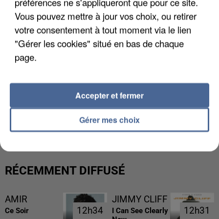
préférences ne s'appliqueront que pour ce site.
Vous pouvez mettre à jour vos choix, ou retirer
votre consentement à tout moment via le lien
"Gérer les cookies" situé en bas de chaque
page.
Accepter et fermer
L’UN DES FONDATEURS SUPPOSÉS DE LA DZ
MAFIA INTERPELLÉ EN ALGÉRIE
Gérer mes choix
RÉCEMMENT DIFFUSÉ
AMIR
JIMMY CLIFF
12h34
12h34
12h31
12h31
Ce Soir
I Can See Clearly