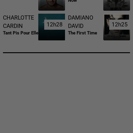
Now
CHARLOTTE
DAMIANO
12h28
12h28
12h25
12h25
CARDIN
DAVID
Tant Pis Pour Elle
The First Time