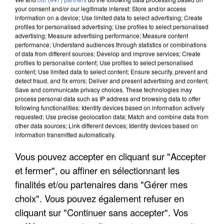
your consent and/or our legitimate interest: Store and/or access
information on a device; Use limited data to select advertising; Create
profiles for personalised advertising; Use profiles to select personalised
advertising; Measure advertising performance; Measure content
performance; Understand audiences through statistics or combinations
of data from different sources; Develop and improve services; Create
profiles to personalise content; Use profiles to select personalised
content; Use limited data to select content; Ensure security, prevent and
detect fraud, and fix errors; Deliver and present advertising and content;
Save and communicate privacy choices. These technologies may
process personal data such as IP address and browsing data to offer
following functionalities: Identify devices based on information actively
requested; Use precise geolocation data; Match and combine data from
other data sources; Link different devices; Identify devices based on
information transmitted automatically.
APRÈS TOUTES CES CANICULES, LES REFUGES
DE FAUNE SAUVAGE SONT...
Vous pouvez accepter en cliquant sur "Accepter
et fermer", ou affiner en sélectionnant les
finalités et/ou partenaires dans "Gérer mes
choix". Vous pouvez également refuser en
cliquant sur "Continuer sans accepter". Vos