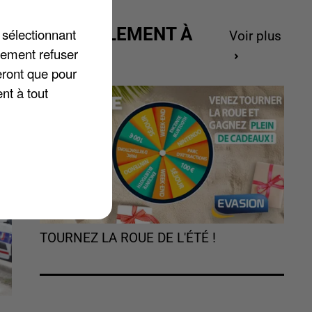
ACTUELLEMENT À
 sélectionnant
Voir plus
GAGNER
lement refuser
à
eront que pour
nt à tout
TOURNEZ LA ROUE DE L'ÉTÉ !