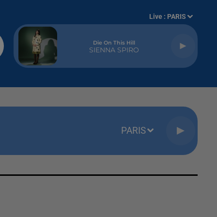
Live :
PARIS
Die On This Hill
SIENNA SPIRO
PARIS