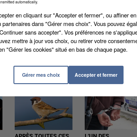
nsmitted automatically.
pter en cliquant sur "Accepter et fermer", ou affiner en
s et la menace d'inondation au niveau de la Seine.
/ou partenaires dans "Gérer mes choix". Vous pouvez éga
 halage de Montalet et Rangiport est interdit jusqu'
"Continuer sans accepter". Vos préférences ne s'appliqu
on doivent laisser leur véhicule en stationnement
uvez mettre à jour vos choix, ou retirer votre consenteme
portions de voies impraticables, précise la mairie.
en "Gérer les cookies" situé en bas de chaque page.
Gérer mes choix
Accepter et fermer
APRÈS TOUTES CES
L’UN DES