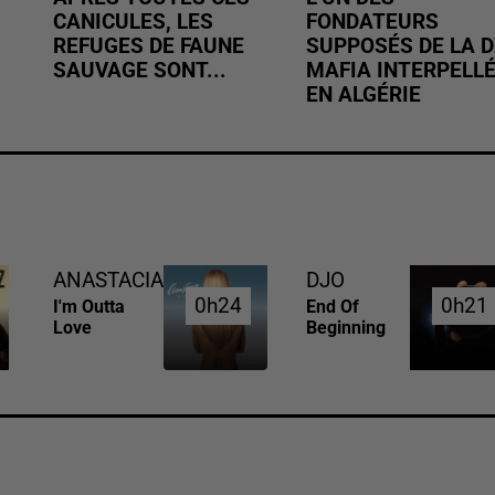
CANICULES, LES
FONDATEURS
REFUGES DE FAUNE
SUPPOSÉS DE LA D
SAUVAGE SONT...
MAFIA INTERPELL
EN ALGÉRIE
ANASTACIA
DJO
0h24
0h24
0h21
0h21
I'm Outta
End Of
Love
Beginning