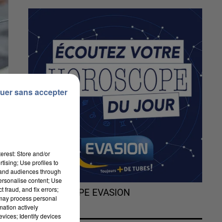
uer sans accepter
erest: Store and/or
tising; Use profiles to
tand audiences through
personalise content; Use
 fraud, and fix errors;
L'HOROSCOPE EVASION
 may process personal
mation actively
vices; Identify devices