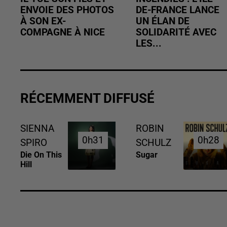
ENVOIE DES PHOTOS
DE-FRANCE LANCE
À SON EX-
UN ÉLAN DE
COMPAGNE À NICE
SOLIDARITÉ AVEC
LES...
RÉCEMMENT DIFFUSÉ
SIENNA
ROBIN
0h31
0h31
0h28
0h28
SPIRO
SCHULZ
Die On This
Sugar
Hill