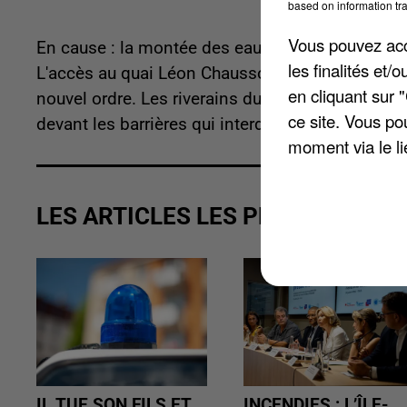
based on information tra
Vous pouvez acce
En cause : la montée des eaux ces derniers jour
les finalités et
L'accès au quai Léon Chausson et aux chemins de
en cliquant sur 
nouvel ordre. Les riverains du quai Léon Chauss
ce site. Vous po
devant les barrières qui interdisent l'accès aux 
moment via le li
LES ARTICLES LES PLUS VUS
IL TUE SON FILS ET
INCENDIES : L’ÎLE-