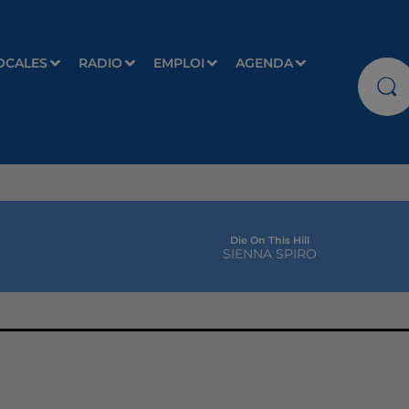
OCALES
RADIO
EMPLOI
AGENDA
Die On This Hill
SIENNA SPIRO