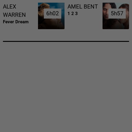
ALEX
AMEL BENT
6h02
6h02
5h57
5h57
1 2 3
WARREN
Fever Dream