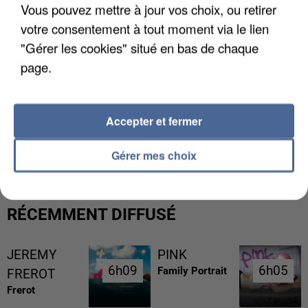
Vous pouvez mettre à jour vos choix, ou retirer
votre consentement à tout moment via le lien
"Gérer les cookies" situé en bas de chaque
page.
Accepter et fermer
UNE TOURISTE DE L’OISE EMPORTÉE PAR UNE
COULÉE DE BOUE EN HAUTE-SAVOIE
Gérer mes choix
RÉCEMMENT DIFFUSÉ
JEREMY
PINK
6h09
6h09
6h05
6h05
Family Portrait
FREROT
Frerot