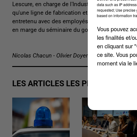
Lescure, en charge de l'Industrie. Ensemble, ils
data such as IP address 
requested; Use precise g
qu'une ligne de fabrication et le processus de m
based on information tra
entretenu avec des employés de l'usine dont il a 
Vous pouvez acce
en marge du séminaire du gouvernement sur le tr
les finalités et
en cliquant sur 
ce site. Vous po
Nicolas Chacun - Olivier Doyen
moment via le li
LES ARTICLES LES PLUS VUS