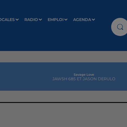
OCALES
RADIO
EMPLOI
AGENDA
Savage Love
JAWSH 685 ET JASON DERULO