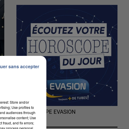
uer sans accepter
erest: Store and/or
tising; Use profiles to
L'HOROSCOPE EVASION
tand audiences through
personalise content; Use
 fraud, and fix errors;
 may process personal