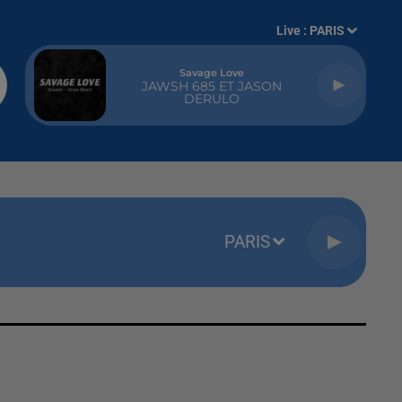
Live :
PARIS
Savage Love
JAWSH 685 ET JASON
DERULO
PARIS