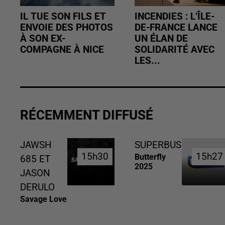
IL TUE SON FILS ET
INCENDIES : L’ÎLE-
ENVOIE DES PHOTOS
DE-FRANCE LANCE
À SON EX-
UN ÉLAN DE
COMPAGNE À NICE
SOLIDARITÉ AVEC
LES...
RÉCEMMENT DIFFUSÉ
JAWSH
SUPERBUS
15h30
15h30
15h27
15h27
Butterfly
685 ET
2025
JASON
DERULO
Savage Love