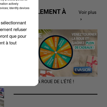
mation actively
vices; Identify devices
ACTUELLEMENT À
Voir plus
s
GAGNER
 sélectionnant
lement refuser
eront que pour
nt à tout
TOURNEZ LA ROUE DE L'ÉTÉ !