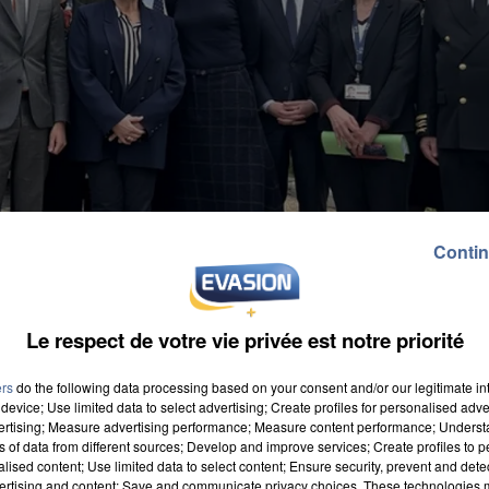
Contin
Le respect de votre vie privée est notre priorité
ers
do the following data processing based on your consent and/or our legitimate int
device; Use limited data to select advertising; Create profiles for personalised adver
vertising; Measure advertising performance; Measure content performance; Unders
ns of data from different sources; Develop and improve services; Create profiles to 
alised content; Use limited data to select content; Ensure security, prevent and detect
ministre du Travail, Catherine Vautrin, et de Roland
ertising and content; Save and communicate privacy choices. These technologies