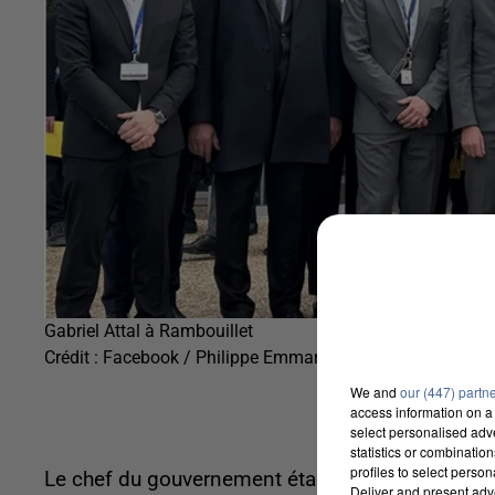
Gabriel Attal à Rambouillet
Crédit :
Facebook / Philippe Emmanuel
We and
our (447) partn
access information on a 
select personalised ad
statistics or combinatio
profiles to select person
Le chef du gouvernement était accompagné de la 
Deliver and present adv