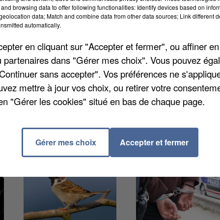
 ont découvert le site et son fonctionnement ainsi
and browsing data to offer following functionalities: Identify devices based on infor
eolocation data; Match and combine data from other data sources; Link different de
ixage du shampooing. Gabriel Attal s'est ensuite
nsmitted automatically.
salué les efforts. Il est revenu sur les annonces faite
pter en cliquant sur "Accepter et fermer", ou affiner en
avail.
/ou partenaires dans "Gérer mes choix". Vous pouvez éga
"Continuer sans accepter". Vos préférences ne s'appliqu
uvez mettre à jour vos choix, ou retirer votre consenteme
en "Gérer les cookies" situé en bas de chaque page.
Gérer mes choix
Accepter et fermer