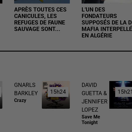
APRÈS TOUTES CES
L’UN DES
CANICULES, LES
FONDATEURS
REFUGES DE FAUNE
SUPPOSÉS DE LA D
SAUVAGE SONT...
MAFIA INTERPELL
EN ALGÉRIE
GNARLS
DAVID
15h24
15h24
15h2
15h2
BARKLEY
GUETTA &
Crazy
JENNIFER
LOPEZ
Save Me
Tonight