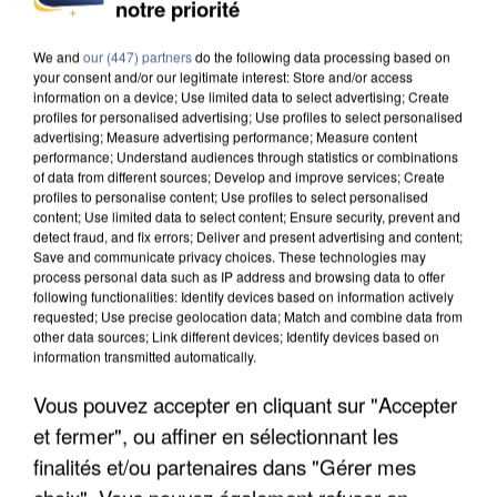
INCENDIES : L’ÎLE-DE-FRANCE LANCE UN ÉLAN
notre priorité
DE SOLIDARITÉ AVEC LES...
We and
our (447) partners
do the following data processing based on
your consent and/or our legitimate interest: Store and/or access
information on a device; Use limited data to select advertising; Create
profiles for personalised advertising; Use profiles to select personalised
advertising; Measure advertising performance; Measure content
performance; Understand audiences through statistics or combinations
of data from different sources; Develop and improve services; Create
profiles to personalise content; Use profiles to select personalised
content; Use limited data to select content; Ensure security, prevent and
detect fraud, and fix errors; Deliver and present advertising and content;
Save and communicate privacy choices. These technologies may
process personal data such as IP address and browsing data to offer
following functionalities: Identify devices based on information actively
requested; Use precise geolocation data; Match and combine data from
other data sources; Link different devices; Identify devices based on
information transmitted automatically.
Vous pouvez accepter en cliquant sur "Accepter
APRÈS TOUTES CES CANICULES, LES REFUGES
et fermer", ou affiner en sélectionnant les
DE FAUNE SAUVAGE SONT...
finalités et/ou partenaires dans "Gérer mes