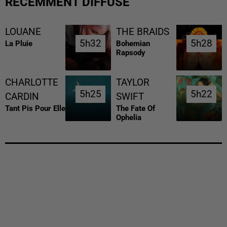
RÉCEMMENT DIFFUSÉ
LOUANE
THE BRAIDS
5h32
5h32
5h28
5h28
La Pluie
Bohemian
Rapsody
CHARLOTTE
TAYLOR
5h25
5h25
5h22
5h22
CARDIN
SWIFT
Tant Pis Pour Elle
The Fate Of
Ophelia