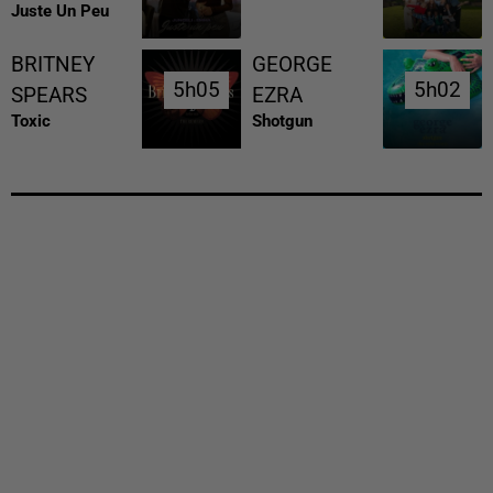
Juste Un Peu
BRITNEY
GEORGE
5h05
5h05
5h02
5h02
SPEARS
EZRA
Toxic
Shotgun