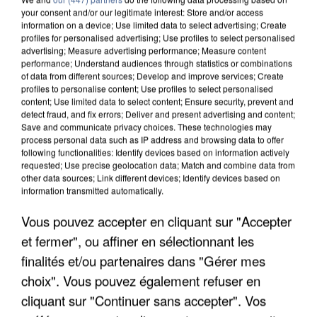
your consent and/or our legitimate interest: Store and/or access
information on a device; Use limited data to select advertising; Create
profiles for personalised advertising; Use profiles to select personalised
advertising; Measure advertising performance; Measure content
performance; Understand audiences through statistics or combinations
of data from different sources; Develop and improve services; Create
profiles to personalise content; Use profiles to select personalised
content; Use limited data to select content; Ensure security, prevent and
detect fraud, and fix errors; Deliver and present advertising and content;
Save and communicate privacy choices. These technologies may
process personal data such as IP address and browsing data to offer
following functionalities: Identify devices based on information actively
requested; Use precise geolocation data; Match and combine data from
other data sources; Link different devices; Identify devices based on
information transmitted automatically.
UN SECOND CADRE DE LA DZ MAFIA
INTERPELLÉ EN ALGÉRIE
Vous pouvez accepter en cliquant sur "Accepter
et fermer", ou affiner en sélectionnant les
finalités et/ou partenaires dans "Gérer mes
choix". Vous pouvez également refuser en
cliquant sur "Continuer sans accepter". Vos