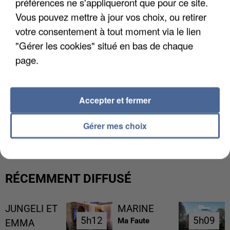
préférences ne s'appliqueront que pour ce site.
Vous pouvez mettre à jour vos choix, ou retirer
votre consentement à tout moment via le lien
"Gérer les cookies" situé en bas de chaque
page.
Accepter et fermer
UNE TOURISTE DE L’OISE EMPORTÉE PAR UNE
COULÉE DE BOUE EN HAUTE-SAVOIE
Gérer mes choix
RÉCEMMENT DIFFUSÉ
JUNGELI ET
MARINE
5h12
5h12
5h09
5h09
Ma Faute
EMMA