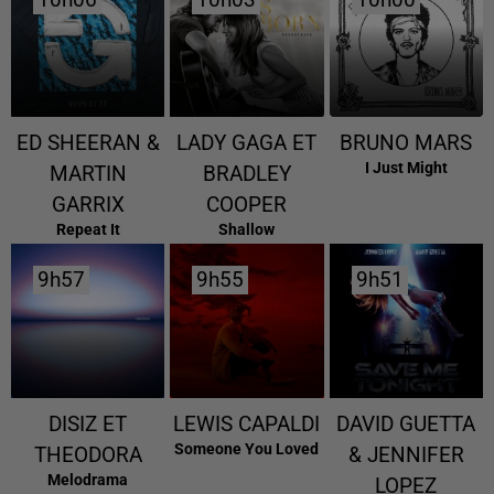
10h06
10h06
10h03
10h03
10h00
10h00
ED SHEERAN &
LADY GAGA ET
BRUNO MARS
I Just Might
MARTIN
BRADLEY
GARRIX
COOPER
Repeat It
Shallow
9h57
9h57
9h55
9h55
9h51
9h51
DISIZ ET
LEWIS CAPALDI
DAVID GUETTA
Someone You Loved
THEODORA
& JENNIFER
Melodrama
LOPEZ