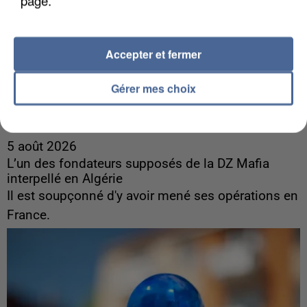
page.
Accepter et fermer
Gérer mes choix
5 août 2026
L’un des fondateurs supposés de la DZ Mafia
interpellé en Algérie
Il est soupçonné d'y avoir mené ses opérations en
France.