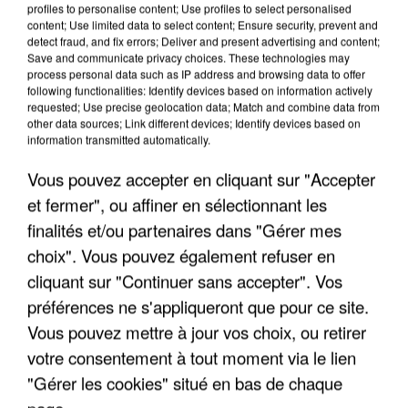
profiles to personalise content; Use profiles to select personalised
content; Use limited data to select content; Ensure security, prevent and
detect fraud, and fix errors; Deliver and present advertising and content;
Save and communicate privacy choices. These technologies may
process personal data such as IP address and browsing data to offer
following functionalities: Identify devices based on information actively
requested; Use precise geolocation data; Match and combine data from
other data sources; Link different devices; Identify devices based on
information transmitted automatically.
Vous pouvez accepter en cliquant sur "Accepter
et fermer", ou affiner en sélectionnant les
6 août 2026
finalités et/ou partenaires dans "Gérer mes
Une touriste de l’Oise emportée par une coulée de
boue en Haute-Savoie
choix". Vous pouvez également refuser en
Son corps a été retrouvé à cinq kilomètres de là.
cliquant sur "Continuer sans accepter". Vos
préférences ne s'appliqueront que pour ce site.
Vous pouvez mettre à jour vos choix, ou retirer
votre consentement à tout moment via le lien
"Gérer les cookies" situé en bas de chaque