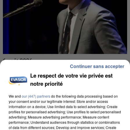
6 août 2026
Continuer sans accepter
Gabriel Attal et Raphaël Glucksmann visés par des
ingérences...
Le respect de votre vie privée est
Sollicité, Sébastien Lecornu annonce un "travail
notre priorité
commun" avec les partis à la rentrée.
We and
our (447) partners
do the following data processing based on
your consent and/or our legitimate interest: Store and/or access
information on a device; Use limited data to select advertising; Create
profiles for personalised advertising; Use profiles to select personalised
advertising; Measure advertising performance; Measure content
performance; Understand audiences through statistics or combinations
of data from different sources; Develop and improve services; Create