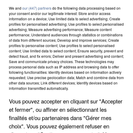
We and
our (447) partners
do the following data processing based on
your consent and/or our legitimate interest: Store and/or access
information on a device; Use limited data to select advertising; Create
profiles for personalised advertising; Use profiles to select personalised
advertising; Measure advertising performance; Measure content
performance; Understand audiences through statistics or combinations
of data from different sources; Develop and improve services; Create
profiles to personalise content; Use profiles to select personalised
content; Use limited data to select content; Ensure security, prevent and
detect fraud, and fix errors; Deliver and present advertising and content;
Save and communicate privacy choices. These technologies may
process personal data such as IP address and browsing data to offer
following functionalities: Identify devices based on information actively
requested; Use precise geolocation data; Match and combine data from
other data sources; Link different devices; Identify devices based on
information transmitted automatically.
Vous pouvez accepter en cliquant sur "Accepter
UN SECOND CADRE DE LA DZ MAFIA
INTERPELLÉ EN ALGÉRIE
et fermer", ou affiner en sélectionnant les
finalités et/ou partenaires dans "Gérer mes
choix". Vous pouvez également refuser en