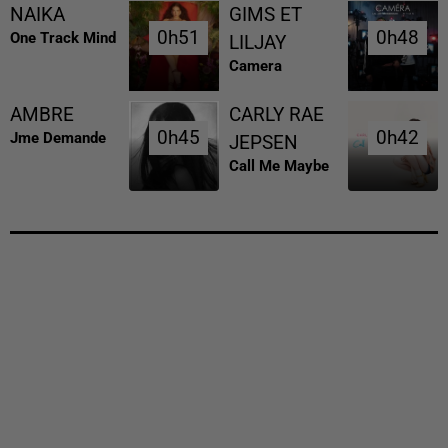
NAIKA
GIMS ET
0h51
0h51
0h48
0h48
One Track Mind
LILJAY
Camera
AMBRE
CARLY RAE
0h45
0h45
0h42
0h42
Jme Demande
JEPSEN
Call Me Maybe