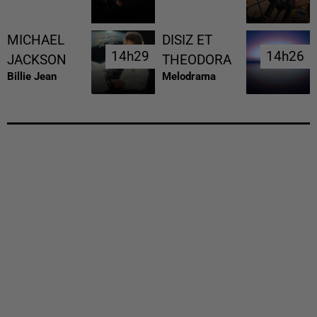
MICHAEL
DISIZ ET
14h29
14h29
14h26
14h26
JACKSON
THEODORA
Billie Jean
Melodrama