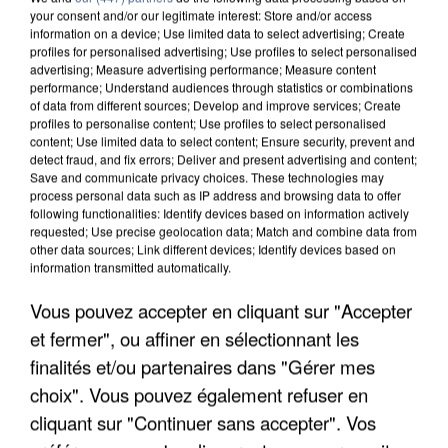
your consent and/or our legitimate interest: Store and/or access
information on a device; Use limited data to select advertising; Create
profiles for personalised advertising; Use profiles to select personalised
advertising; Measure advertising performance; Measure content
performance; Understand audiences through statistics or combinations
of data from different sources; Develop and improve services; Create
profiles to personalise content; Use profiles to select personalised
content; Use limited data to select content; Ensure security, prevent and
detect fraud, and fix errors; Deliver and present advertising and content;
Save and communicate privacy choices. These technologies may
process personal data such as IP address and browsing data to offer
following functionalities: Identify devices based on information actively
requested; Use precise geolocation data; Match and combine data from
other data sources; Link different devices; Identify devices based on
information transmitted automatically.
LES DONNÉES DE 300 000 CLIENTS DÉROBÉES À
Vous pouvez accepter en cliquant sur "Accepter
INTERMARCHÉ APRÈS UNE...
et fermer", ou affiner en sélectionnant les
finalités et/ou partenaires dans "Gérer mes
choix". Vous pouvez également refuser en
cliquant sur "Continuer sans accepter". Vos