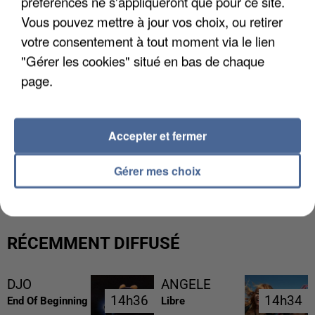
préférences ne s'appliqueront que pour ce site.
Vous pouvez mettre à jour vos choix, ou retirer
votre consentement à tout moment via le lien
"Gérer les cookies" situé en bas de chaque
page.
Accepter et fermer
LES FRANÇAIS, FANS DE LA FLEMME
Gérer mes choix
RÉCEMMENT DIFFUSÉ
DJO
ANGELE
14h36
14h36
14h34
14h34
End Of Beginning
Libre